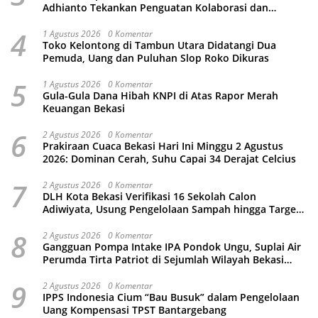
Adhianto Tekankan Penguatan Kolaborasi dan
Kamtibmas
4
1 Agustus 2026
0 Komentar
Toko Kelontong di Tambun Utara Didatangi Dua
Pemuda, Uang dan Puluhan Slop Roko Dikuras
5
1 Agustus 2026
0 Komentar
Gula-Gula Dana Hibah KNPI di Atas Rapor Merah
Keuangan Bekasi
6
2 Agustus 2026
0 Komentar
Prakiraan Cuaca Bekasi Hari Ini Minggu 2 Agustus
2026: Dominan Cerah, Suhu Capai 34 Derajat Celcius
7
2 Agustus 2026
0 Komentar
DLH Kota Bekasi Verifikasi 16 Sekolah Calon
Adiwiyata, Usung Pengelolaan Sampah hingga Target
3 Juta Pohon
8
2 Agustus 2026
0 Komentar
Gangguan Pompa Intake IPA Pondok Ungu, Suplai Air
Perumda Tirta Patriot di Sejumlah Wilayah Bekasi
Terganggu
9
2 Agustus 2026
0 Komentar
IPPS Indonesia Cium “Bau Busuk” dalam Pengelolaan
Uang Kompensasi TPST Bantargebang