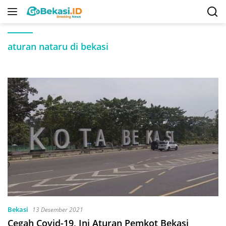
Langsung
ke
konten
aturan nataru di bekasi
Bekasi
13 Desember 2021
Cegah Covid-19, Ini Aturan Pemkot Bekasi