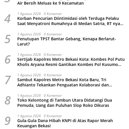
Air Bersih Meluas ke 9 Kecamatan
4
1 Agustus 2026
0 Komentar
Korban Pencurian Diintimidasi oleh Terduga Pelaku
Saat Menyatroni Rumahnya di Medan Satria, RT nya
Malah Ikut-Ikutan!
5
1 Agustus 2026
0 Komentar
Penutupan TPST Bantar Gebang, Kenapa Berlarut-
Larut?
6
1 Agustus 2026
0 Komentar
Sertijab Kapolres Metro Bekasi Kota: Kombes Pol Putu
Kholis Aryana Resmi Gantikan Kombes Pol Kusumo
Wahyu Bintoro
7
1 Agustus 2026
0 Komentar
Sambut Kapolres Metro Bekasi Kota Baru, Tri
Adhianto Tekankan Penguatan Kolaborasi dan
Kamtibmas
8
1 Agustus 2026
0 Komentar
Toko Kelontong di Tambun Utara Didatangi Dua
Pemuda, Uang dan Puluhan Slop Roko Dikuras
9
1 Agustus 2026
0 Komentar
Gula-Gula Dana Hibah KNPI di Atas Rapor Merah
Keuangan Bekasi