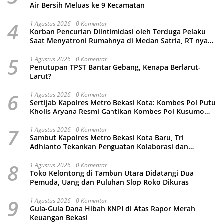
Air Bersih Meluas ke 9 Kecamatan
4
1 Agustus 2026
0 Komentar
Korban Pencurian Diintimidasi oleh Terduga Pelaku
Saat Menyatroni Rumahnya di Medan Satria, RT nya
Malah Ikut-Ikutan!
5
1 Agustus 2026
0 Komentar
Penutupan TPST Bantar Gebang, Kenapa Berlarut-
Larut?
6
1 Agustus 2026
0 Komentar
Sertijab Kapolres Metro Bekasi Kota: Kombes Pol Putu
Kholis Aryana Resmi Gantikan Kombes Pol Kusumo
Wahyu Bintoro
7
1 Agustus 2026
0 Komentar
Sambut Kapolres Metro Bekasi Kota Baru, Tri
Adhianto Tekankan Penguatan Kolaborasi dan
Kamtibmas
8
1 Agustus 2026
0 Komentar
Toko Kelontong di Tambun Utara Didatangi Dua
Pemuda, Uang dan Puluhan Slop Roko Dikuras
9
1 Agustus 2026
0 Komentar
Gula-Gula Dana Hibah KNPI di Atas Rapor Merah
Keuangan Bekasi