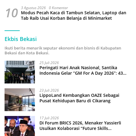
10
3 Agustus 2026
0 Komentar
Modus Pecah Kaca di Tambun Selatan, Laptop dan
Tab Raib Usai Korban Belanja di Minimarket
Ekbis Bekasi
Ikuti berita menarik seputar ekonomi dan bisnis di Kabupaten
Bekasi dan Kota Bekasi.
25 Juli 2026
Peringati Hari Anak Nasional, Santika
Indonesia Gelar “GM For A Day 2026”: 43
Anak Pimpin Operasional Hotel
23 Juli 2026
LippoLand Kembangkan OAZE Sebagai
Pusat Kehidupan Baru di Cikarang
17 Juli 2026
Di Forum BRICS 2026, Menaker Yassierli
Usulkan Kolaborasi “Future Skills
Forecasting” demi Hadapi Era Ekonomi