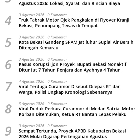
Agustus 2026: Lokasi, Syarat, dan Rincian Biaya
4
3 Agustus 2026
0 Komentar
Truk Tabrak Motor Ojek Pangkalan di Flyover Kranji
Bekasi, Penumpang Tewas di Tempat
5
3 Agustus 2026
0 Komentar
Kota Bekasi Gandeng SPAM Jatiluhur Suplai Air Bersih
Ditengah Kemarau
6
3 Agustus 2026
0 Komentar
Kasus Korupsi Ijon Proyek, Bupati Bekasi Nonaktif
Dituntut 7 Tahun Penjara dan Ayahnya 4 Tahun
7
4 Agustus 2026
0 Komentar
Viral Terduga Curanmor Disebut Dilepas RT dan
Warga, Polisi Ungkap Kronologi Sebenarnya
8
3 Agustus 2026
0 Komentar
Viral Duduk Perkara Curanmor di Medan Satria: Motor
Korban Ditemukan, Ketua RT Bantah Lepas Pelaku
9
3 Agustus 2026
0 Komentar
Sempat Tertunda, Proyek APBD Kabupaten Bekasi
2026 Mulai Digarap Pertengahan Agustus