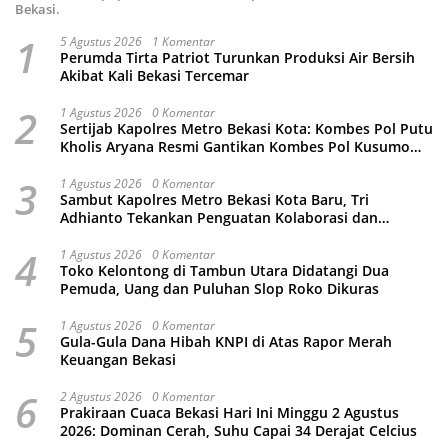
Bekasi.
1
5 Agustus 2026
1 Komentar
Perumda Tirta Patriot Turunkan Produksi Air Bersih
Akibat Kali Bekasi Tercemar
2
1 Agustus 2026
0 Komentar
Sertijab Kapolres Metro Bekasi Kota: Kombes Pol Putu
Kholis Aryana Resmi Gantikan Kombes Pol Kusumo
Wahyu Bintoro
3
1 Agustus 2026
0 Komentar
Sambut Kapolres Metro Bekasi Kota Baru, Tri
Adhianto Tekankan Penguatan Kolaborasi dan
Kamtibmas
4
1 Agustus 2026
0 Komentar
Toko Kelontong di Tambun Utara Didatangi Dua
Pemuda, Uang dan Puluhan Slop Roko Dikuras
5
1 Agustus 2026
0 Komentar
Gula-Gula Dana Hibah KNPI di Atas Rapor Merah
Keuangan Bekasi
6
2 Agustus 2026
0 Komentar
Prakiraan Cuaca Bekasi Hari Ini Minggu 2 Agustus
2026: Dominan Cerah, Suhu Capai 34 Derajat Celcius