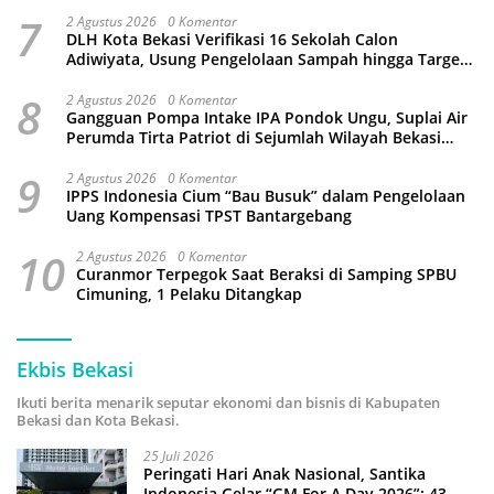
7
2 Agustus 2026
0 Komentar
DLH Kota Bekasi Verifikasi 16 Sekolah Calon
Adiwiyata, Usung Pengelolaan Sampah hingga Target
3 Juta Pohon
8
2 Agustus 2026
0 Komentar
Gangguan Pompa Intake IPA Pondok Ungu, Suplai Air
Perumda Tirta Patriot di Sejumlah Wilayah Bekasi
Terganggu
9
2 Agustus 2026
0 Komentar
IPPS Indonesia Cium “Bau Busuk” dalam Pengelolaan
Uang Kompensasi TPST Bantargebang
10
2 Agustus 2026
0 Komentar
Curanmor Terpegok Saat Beraksi di Samping SPBU
Cimuning, 1 Pelaku Ditangkap
Ekbis Bekasi
Ikuti berita menarik seputar ekonomi dan bisnis di Kabupaten
Bekasi dan Kota Bekasi.
25 Juli 2026
Peringati Hari Anak Nasional, Santika
Indonesia Gelar “GM For A Day 2026”: 43