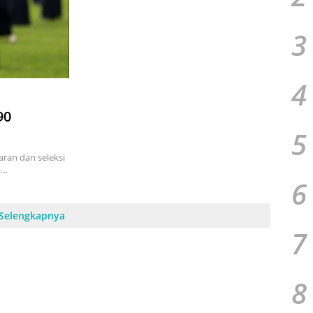
3
4
90
5
ran dan seleksi
)…
6
Selengkapnya
7
8