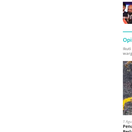
Opi
Ikut
warg
1 Agu
Pen
Berl