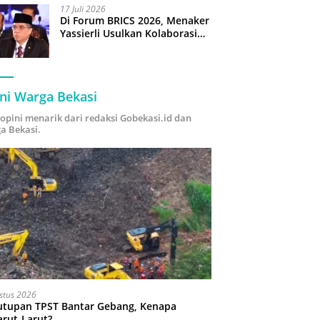
17 Juli 2026
Di Forum BRICS 2026, Menaker
Yassierli Usulkan Kolaborasi
“Future Skills Forecasting”
demi Hadapi Era Ekonomi
Hijau
ni Warga Bekasi
i opini menarik dari redaksi Gobekasi.id dan
a Bekasi.
stus 2026
utupan TPST Bantar Gebang, Kenapa
arut-Larut?