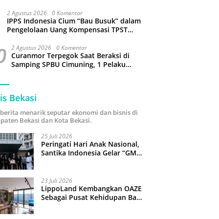
Sejumlah Wilayah Bekasi Terganggu
2 Agustus 2026
0 Komentar
IPPS Indonesia Cium “Bau Busuk” dalam
Pengelolaan Uang Kompensasi TPST
Bantargebang
0
2 Agustus 2026
0 Komentar
Curanmor Terpegok Saat Beraksi di
Samping SPBU Cimuning, 1 Pelaku
Ditangkap
is Bekasi
i berita menarik seputar ekonomi dan bisnis di
paten Bekasi dan Kota Bekasi.
25 Juli 2026
Peringati Hari Anak Nasional,
Santika Indonesia Gelar “GM
For A Day 2026”: 43 Anak
Pimpin Operasional Hotel
23 Juli 2026
LippoLand Kembangkan OAZE
Sebagai Pusat Kehidupan Baru
di Cikarang