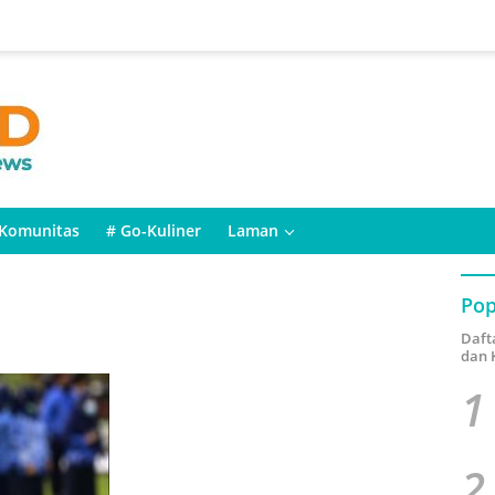
Komunitas
# Go-Kuliner
Laman
Pop
Daft
dan 
1
2