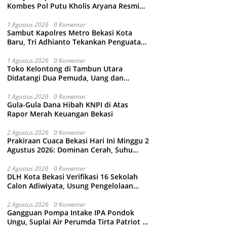
Kombes Pol Putu Kholis Aryana Resmi
Gantikan Kombes Pol Kusumo Wahyu
Bintoro
1 Agustus 2026
0 Komentar
Sambut Kapolres Metro Bekasi Kota
Baru, Tri Adhianto Tekankan Penguatan
Kolaborasi dan Kamtibmas
1 Agustus 2026
0 Komentar
Toko Kelontong di Tambun Utara
Didatangi Dua Pemuda, Uang dan
Puluhan Slop Roko Dikuras
1 Agustus 2026
0 Komentar
Gula-Gula Dana Hibah KNPI di Atas
Rapor Merah Keuangan Bekasi
2 Agustus 2026
0 Komentar
Prakiraan Cuaca Bekasi Hari Ini Minggu 2
Agustus 2026: Dominan Cerah, Suhu
Capai 34 Derajat Celcius
2 Agustus 2026
0 Komentar
DLH Kota Bekasi Verifikasi 16 Sekolah
Calon Adiwiyata, Usung Pengelolaan
Sampah hingga Target 3 Juta Pohon
2 Agustus 2026
0 Komentar
Gangguan Pompa Intake IPA Pondok
Ungu, Suplai Air Perumda Tirta Patriot di