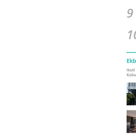
9
1
Ekb
Ikut
Kabu