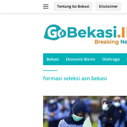
Langsung
Tentang Go Bekasi
Disclaimer
ke
konten
Bekasi
Ekonomi Bisnis
Olahraga
formasi seleksi asn bekasi