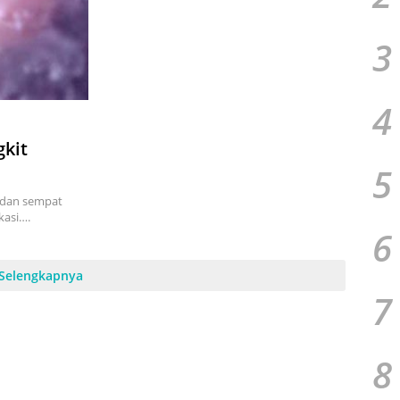
3
4
gkit
5
s dan sempat
kasi….
6
Selengkapnya
7
8