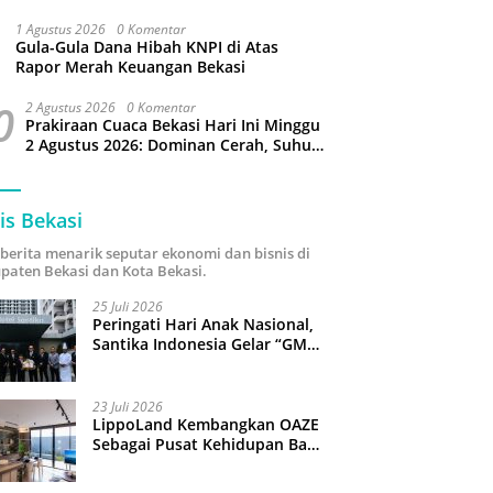
Puluhan Slop Roko Dikuras
1 Agustus 2026
0 Komentar
Gula-Gula Dana Hibah KNPI di Atas
Rapor Merah Keuangan Bekasi
0
2 Agustus 2026
0 Komentar
Prakiraan Cuaca Bekasi Hari Ini Minggu
2 Agustus 2026: Dominan Cerah, Suhu
Capai 34 Derajat Celcius
is Bekasi
i berita menarik seputar ekonomi dan bisnis di
paten Bekasi dan Kota Bekasi.
25 Juli 2026
Peringati Hari Anak Nasional,
Santika Indonesia Gelar “GM
For A Day 2026”: 43 Anak
Pimpin Operasional Hotel
23 Juli 2026
LippoLand Kembangkan OAZE
Sebagai Pusat Kehidupan Baru
di Cikarang