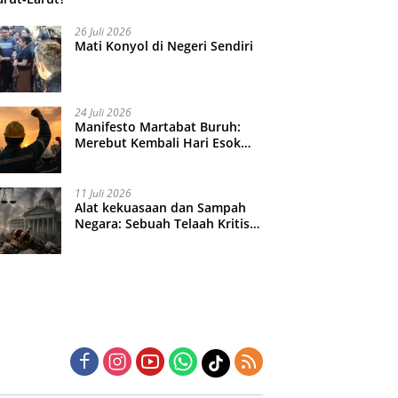
26 Juli 2026
Mati Konyol di Negeri Sendiri
24 Juli 2026
Manifesto Martabat Buruh:
Merebut Kembali Hari Esok
yang Dijual Murah
11 Juli 2026
Alat kekuasaan dan Sampah
Negara: Sebuah Telaah Kritis
atas Turbulensi Penegakkan
Hukum?