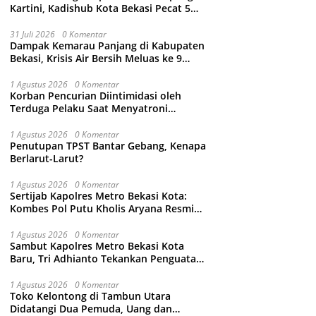
Kartini, Kadishub Kota Bekasi Pecat 5
Oknum Petugas
31 Juli 2026
0 Komentar
Dampak Kemarau Panjang di Kabupaten
Bekasi, Krisis Air Bersih Meluas ke 9
Kecamatan
1 Agustus 2026
0 Komentar
Korban Pencurian Diintimidasi oleh
Terduga Pelaku Saat Menyatroni
Rumahnya di Medan Satria, RT nya
Malah Ikut-Ikutan!
1 Agustus 2026
0 Komentar
Penutupan TPST Bantar Gebang, Kenapa
Berlarut-Larut?
1 Agustus 2026
0 Komentar
Sertijab Kapolres Metro Bekasi Kota:
Kombes Pol Putu Kholis Aryana Resmi
Gantikan Kombes Pol Kusumo Wahyu
Bintoro
1 Agustus 2026
0 Komentar
Sambut Kapolres Metro Bekasi Kota
Baru, Tri Adhianto Tekankan Penguatan
Kolaborasi dan Kamtibmas
1 Agustus 2026
0 Komentar
Toko Kelontong di Tambun Utara
Didatangi Dua Pemuda, Uang dan