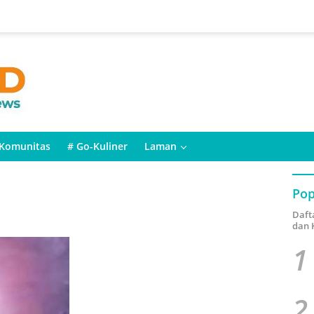
Komunitas
# Go-Kuliner
Laman
Pop
Daft
dan 
1
2