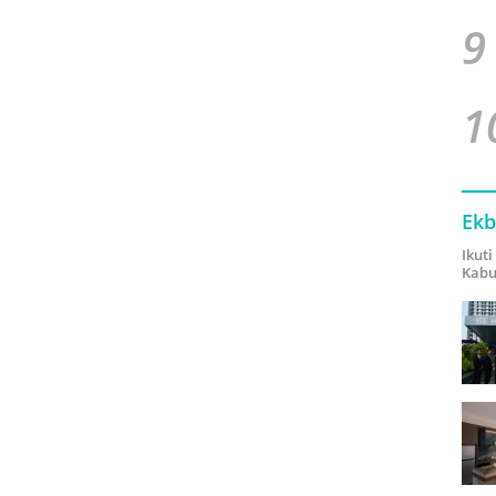
9
1
Ekb
Ikut
Kabu