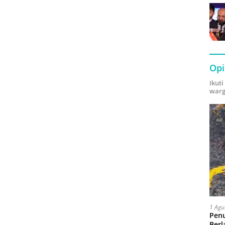
Opi
Ikut
warg
1 Agu
Pen
Berl