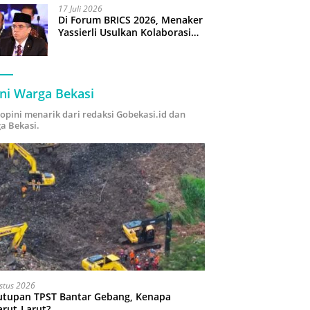
17 Juli 2026
Di Forum BRICS 2026, Menaker
Yassierli Usulkan Kolaborasi
“Future Skills Forecasting”
demi Hadapi Era Ekonomi
Hijau
ni Warga Bekasi
i opini menarik dari redaksi Gobekasi.id dan
a Bekasi.
stus 2026
utupan TPST Bantar Gebang, Kenapa
arut-Larut?