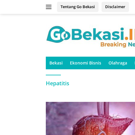
Langsung
Tentang Go Bekasi
Disclaimer
ke
konten
Bekasi
Ekonomi Bisnis
Olahraga
Hepatitis