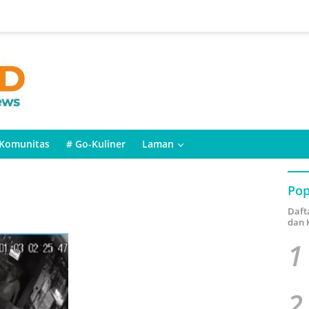
Komunitas
# Go-Kuliner
Laman
Pop
Daft
dan 
1
2