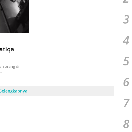
3
4
Batiqa
5
ah orang di
n…
6
Selengkapnya
7
8