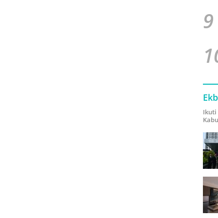
9
1
Ekb
Ikut
Kabu