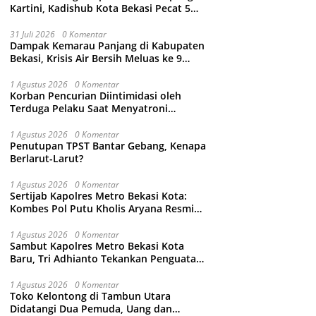
Kartini, Kadishub Kota Bekasi Pecat 5
Oknum Petugas
31 Juli 2026
0 Komentar
Dampak Kemarau Panjang di Kabupaten
Bekasi, Krisis Air Bersih Meluas ke 9
Kecamatan
1 Agustus 2026
0 Komentar
Korban Pencurian Diintimidasi oleh
Terduga Pelaku Saat Menyatroni
Rumahnya di Medan Satria, RT nya
Malah Ikut-Ikutan!
1 Agustus 2026
0 Komentar
Penutupan TPST Bantar Gebang, Kenapa
Berlarut-Larut?
1 Agustus 2026
0 Komentar
Sertijab Kapolres Metro Bekasi Kota:
Kombes Pol Putu Kholis Aryana Resmi
Gantikan Kombes Pol Kusumo Wahyu
Bintoro
1 Agustus 2026
0 Komentar
Sambut Kapolres Metro Bekasi Kota
Baru, Tri Adhianto Tekankan Penguatan
Kolaborasi dan Kamtibmas
1 Agustus 2026
0 Komentar
Toko Kelontong di Tambun Utara
Didatangi Dua Pemuda, Uang dan