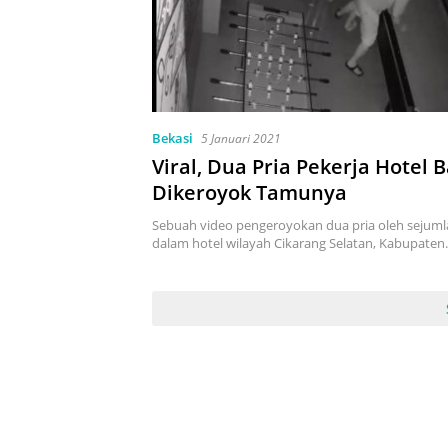
Bekasi
5 Januari 2021
Viral, Dua Pria Pekerja Hotel 
Dikeroyok Tamunya
Sebuah video pengeroyokan dua pria oleh sejuml
dalam hotel wilayah Cikarang Selatan, Kabupate