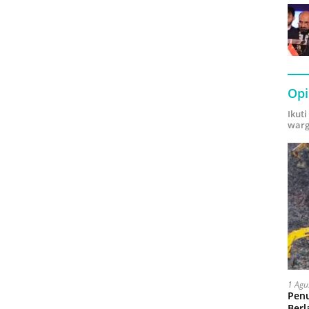
Opi
Ikut
warg
1 Agu
Pen
Berl