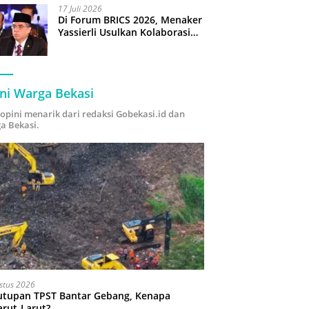
17 Juli 2026
Di Forum BRICS 2026, Menaker
Yassierli Usulkan Kolaborasi
“Future Skills Forecasting”
demi Hadapi Era Ekonomi
Hijau
ni Warga Bekasi
i opini menarik dari redaksi Gobekasi.id dan
a Bekasi.
stus 2026
utupan TPST Bantar Gebang, Kenapa
arut-Larut?