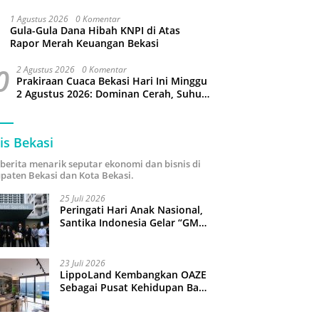
Puluhan Slop Roko Dikuras
1 Agustus 2026
0 Komentar
Gula-Gula Dana Hibah KNPI di Atas
Rapor Merah Keuangan Bekasi
0
2 Agustus 2026
0 Komentar
Prakiraan Cuaca Bekasi Hari Ini Minggu
2 Agustus 2026: Dominan Cerah, Suhu
Capai 34 Derajat Celcius
is Bekasi
i berita menarik seputar ekonomi dan bisnis di
paten Bekasi dan Kota Bekasi.
25 Juli 2026
Peringati Hari Anak Nasional,
Santika Indonesia Gelar “GM
For A Day 2026”: 43 Anak
Pimpin Operasional Hotel
23 Juli 2026
LippoLand Kembangkan OAZE
Sebagai Pusat Kehidupan Baru
di Cikarang