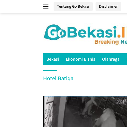
Langsung
Tentang Go Bekasi
Disclaimer
ke
konten
Bekasi
Ekonomi Bisnis
Olahraga
Hotel Batiqa