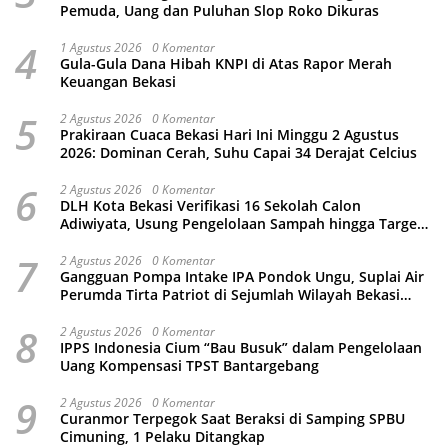
Pemuda, Uang dan Puluhan Slop Roko Dikuras
4
1 Agustus 2026
0 Komentar
Gula-Gula Dana Hibah KNPI di Atas Rapor Merah
Keuangan Bekasi
5
2 Agustus 2026
0 Komentar
Prakiraan Cuaca Bekasi Hari Ini Minggu 2 Agustus
2026: Dominan Cerah, Suhu Capai 34 Derajat Celcius
6
2 Agustus 2026
0 Komentar
DLH Kota Bekasi Verifikasi 16 Sekolah Calon
Adiwiyata, Usung Pengelolaan Sampah hingga Target
3 Juta Pohon
7
2 Agustus 2026
0 Komentar
Gangguan Pompa Intake IPA Pondok Ungu, Suplai Air
Perumda Tirta Patriot di Sejumlah Wilayah Bekasi
Terganggu
8
2 Agustus 2026
0 Komentar
IPPS Indonesia Cium “Bau Busuk” dalam Pengelolaan
Uang Kompensasi TPST Bantargebang
9
2 Agustus 2026
0 Komentar
Curanmor Terpegok Saat Beraksi di Samping SPBU
Cimuning, 1 Pelaku Ditangkap