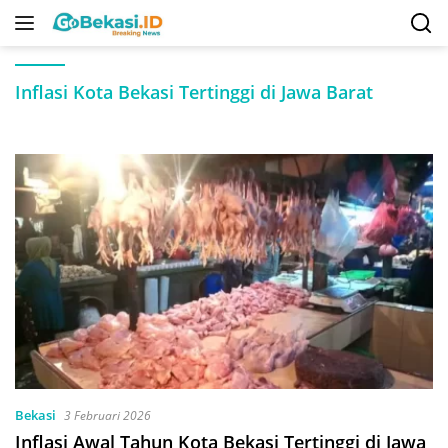
Langsung
ke
konten
Inflasi Kota Bekasi Tertinggi di Jawa Barat
Bekasi
3 Februari 2026
Inflasi Awal Tahun Kota Bekasi Tertinggi di Jawa