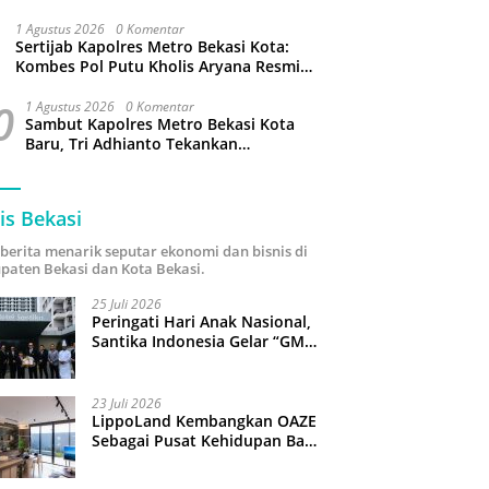
1 Agustus 2026
0 Komentar
Sertijab Kapolres Metro Bekasi Kota:
Kombes Pol Putu Kholis Aryana Resmi
Gantikan Kombes Pol Kusumo Wahyu
0
Bintoro
1 Agustus 2026
0 Komentar
Sambut Kapolres Metro Bekasi Kota
Baru, Tri Adhianto Tekankan
Penguatan Kolaborasi dan Kamtibmas
is Bekasi
i berita menarik seputar ekonomi dan bisnis di
paten Bekasi dan Kota Bekasi.
25 Juli 2026
Peringati Hari Anak Nasional,
Santika Indonesia Gelar “GM
For A Day 2026”: 43 Anak
Pimpin Operasional Hotel
23 Juli 2026
LippoLand Kembangkan OAZE
Sebagai Pusat Kehidupan Baru
di Cikarang