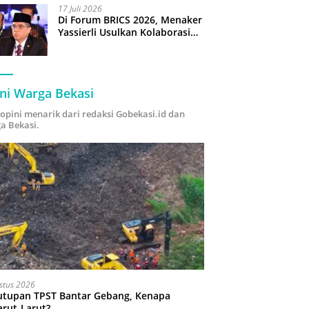
17 Juli 2026
Di Forum BRICS 2026, Menaker
Yassierli Usulkan Kolaborasi
“Future Skills Forecasting”
demi Hadapi Era Ekonomi
Hijau
ni Warga Bekasi
i opini menarik dari redaksi Gobekasi.id dan
a Bekasi.
stus 2026
utupan TPST Bantar Gebang, Kenapa
arut-Larut?