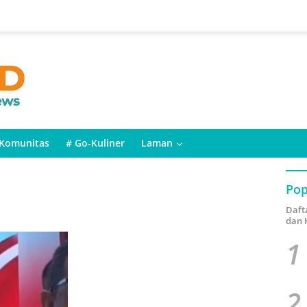
Komunitas
# Go-Kuliner
Laman
Pop
Daft
dan 
1
2