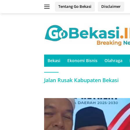
Langsung
Tentang Go Bekasi
Disclaimer
ke
konten
Bekasi
Ekonomi Bisnis
Olahraga
Jalan Rusak Kabupaten Bekasi