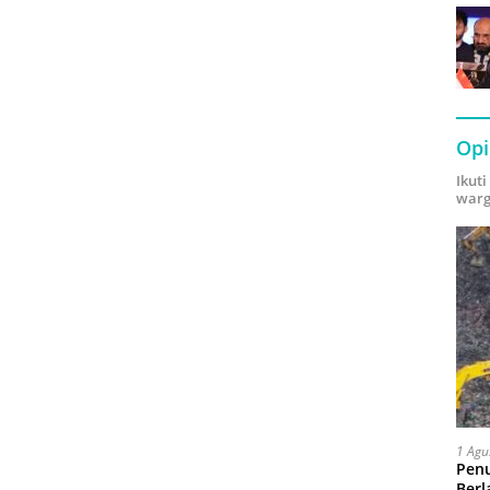
Opi
Ikut
warg
1 Agu
Pen
Berl