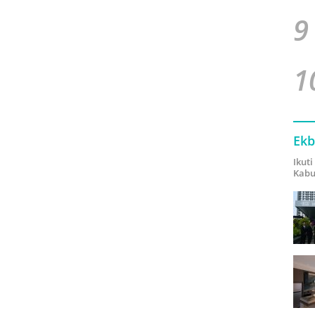
9
1
Ekb
Ikut
Kabu