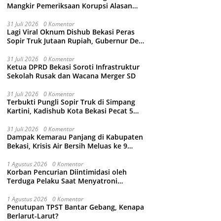
Mangkir Pemeriksaan Korupsi Alasan
Sakit Kepala, Kejari Kabupaten Bekasi
Ancam Jemput Paksa
31 Juli 2026
0 Komentar
Lagi Viral Oknum Dishub Bekasi Peras
Sopir Truk Jutaan Rupiah, Gubernur Dedi
Mulyadi Murka Minta Wali Kota Beri
Sanksi Pemecatan
31 Juli 2026
0 Komentar
Ketua DPRD Bekasi Soroti Infrastruktur
Sekolah Rusak dan Wacana Merger SD
31 Juli 2026
0 Komentar
Terbukti Pungli Sopir Truk di Simpang
Kartini, Kadishub Kota Bekasi Pecat 5
Oknum Petugas
31 Juli 2026
0 Komentar
Dampak Kemarau Panjang di Kabupaten
Bekasi, Krisis Air Bersih Meluas ke 9
Kecamatan
1 Agustus 2026
0 Komentar
Korban Pencurian Diintimidasi oleh
Terduga Pelaku Saat Menyatroni
Rumahnya di Medan Satria, RT nya
Malah Ikut-Ikutan!
1 Agustus 2026
0 Komentar
Penutupan TPST Bantar Gebang, Kenapa
Berlarut-Larut?