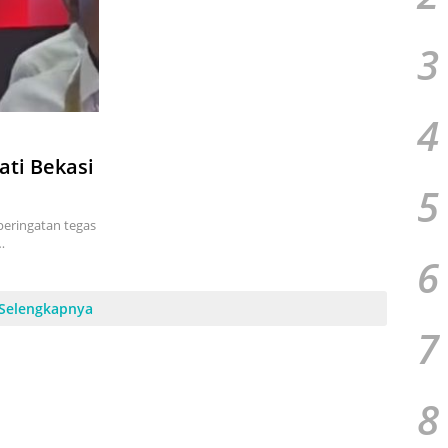
3
4
ati Bekasi
5
peringatan tegas
…
6
Selengkapnya
7
8