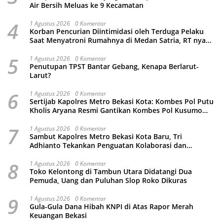
Air Bersih Meluas ke 9 Kecamatan
4
1 Agustus 2026
0 Komentar
Korban Pencurian Diintimidasi oleh Terduga Pelaku
Saat Menyatroni Rumahnya di Medan Satria, RT nya
Malah Ikut-Ikutan!
5
1 Agustus 2026
0 Komentar
Penutupan TPST Bantar Gebang, Kenapa Berlarut-
Larut?
6
1 Agustus 2026
0 Komentar
Sertijab Kapolres Metro Bekasi Kota: Kombes Pol Putu
Kholis Aryana Resmi Gantikan Kombes Pol Kusumo
Wahyu Bintoro
7
1 Agustus 2026
0 Komentar
Sambut Kapolres Metro Bekasi Kota Baru, Tri
Adhianto Tekankan Penguatan Kolaborasi dan
Kamtibmas
8
1 Agustus 2026
0 Komentar
Toko Kelontong di Tambun Utara Didatangi Dua
Pemuda, Uang dan Puluhan Slop Roko Dikuras
9
1 Agustus 2026
0 Komentar
Gula-Gula Dana Hibah KNPI di Atas Rapor Merah
Keuangan Bekasi