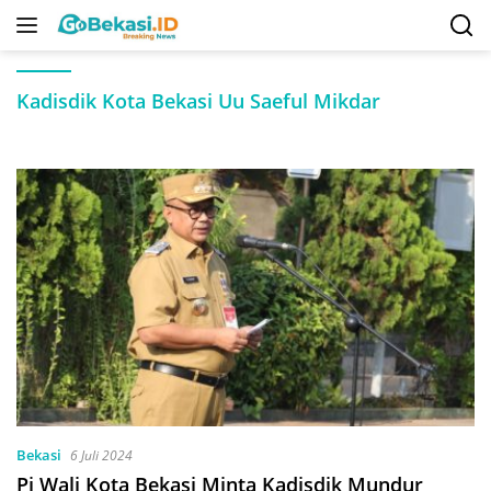
Langsung
ke
konten
Kadisdik Kota Bekasi Uu Saeful Mikdar
Bekasi
6 Juli 2024
Pj Wali Kota Bekasi Minta Kadisdik Mundur