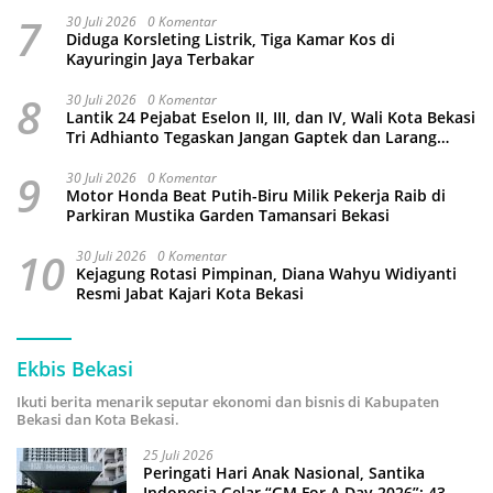
7
30 Juli 2026
0 Komentar
Diduga Korsleting Listrik, Tiga Kamar Kos di
Kayuringin Jaya Terbakar
8
30 Juli 2026
0 Komentar
Lantik 24 Pejabat Eselon II, III, dan IV, Wali Kota Bekasi
Tri Adhianto Tegaskan Jangan Gaptek dan Larang
Tutup Kolom Komentar Medsos
9
30 Juli 2026
0 Komentar
Motor Honda Beat Putih-Biru Milik Pekerja Raib di
Parkiran Mustika Garden Tamansari Bekasi
10
30 Juli 2026
0 Komentar
Kejagung Rotasi Pimpinan, Diana Wahyu Widiyanti
Resmi Jabat Kajari Kota Bekasi
Ekbis Bekasi
Ikuti berita menarik seputar ekonomi dan bisnis di Kabupaten
Bekasi dan Kota Bekasi.
25 Juli 2026
Peringati Hari Anak Nasional, Santika
Indonesia Gelar “GM For A Day 2026”: 43