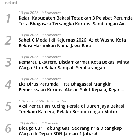
Bekasi.
1
30 Juli 2026
0 Komentar
Kejari Kabupaten Bekasi Tetapkan 3 Pejabat Perumda
Tirta Bhagasasi Tersangka Korupsi Sambungan Air
Rp4,5 Miliar
2
30 Juli 2026
0 Komentar
Sabet 6 Medali di Kejurnas 2026, Atlet Wushu Kota
Bekasi Harumkan Nama Jawa Barat
3
30 Juli 2026
0 Komentar
Kemarau Ekstrem, Disdamkarmat Kota Bekasi Minta
Warga Stop Bakar Sampah Sembarangan
4
30 Juli 2026
0 Komentar
Eks Dirus Perumda Tirta Bhagasasi Mangkir
Pemeriksaan Korupsi Alasan Sakit Kepala, Kejari
Kabupaten Bekasi Ancam Jemput Paksa
5
6 Agustus 2026
0 Komentar
Aksi Pencurian Kucing Persia di Duren Jaya Bekasi
Terekam Kamera, Pelaku Berboncengan Motor
6
30 Juli 2026
0 Komentar
Diduga Curi Tabung Gas, Seorang Pria Ditangkap
Warga di Depan SDN Jatisari 1 Jatiasih