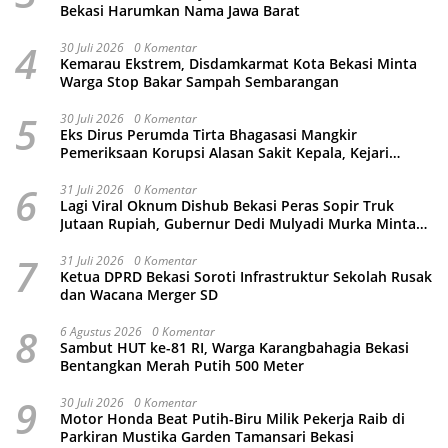
Bekasi Harumkan Nama Jawa Barat
4
30 Juli 2026
0 Komentar
Kemarau Ekstrem, Disdamkarmat Kota Bekasi Minta
Warga Stop Bakar Sampah Sembarangan
5
30 Juli 2026
0 Komentar
Eks Dirus Perumda Tirta Bhagasasi Mangkir
Pemeriksaan Korupsi Alasan Sakit Kepala, Kejari
Kabupaten Bekasi Ancam Jemput Paksa
6
31 Juli 2026
0 Komentar
Lagi Viral Oknum Dishub Bekasi Peras Sopir Truk
Jutaan Rupiah, Gubernur Dedi Mulyadi Murka Minta
Wali Kota Beri Sanksi Pemecatan
7
31 Juli 2026
0 Komentar
Ketua DPRD Bekasi Soroti Infrastruktur Sekolah Rusak
dan Wacana Merger SD
8
6 Agustus 2026
0 Komentar
Sambut HUT ke-81 RI, Warga Karangbahagia Bekasi
Bentangkan Merah Putih 500 Meter
9
30 Juli 2026
0 Komentar
Motor Honda Beat Putih-Biru Milik Pekerja Raib di
Parkiran Mustika Garden Tamansari Bekasi