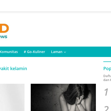
Komunitas
# Go-Kuliner
Laman
yakit kelamin
Pop
Daft
dan 
1
2