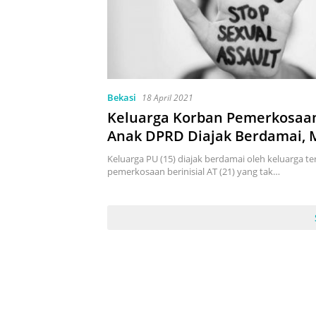
Bekasi
18 April 2021
Keluarga Korban Pemerkosaa
Anak DPRD Diajak Berdamai, M
Pernikahan hingga Pengobata
Keluarga PU (15) diajak berdamai oleh keluarga t
pemerkosaan berinisial AT (21) yang tak…