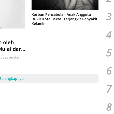
3
Korban Pencabulan Anak Anggota
DPRD Kota Bekasi Terjangkit Penyakit
Kelamin
4
n oleh
5
ulai dari
n Kelamin
erduga pelaku
6
Selengkapnya
7
8