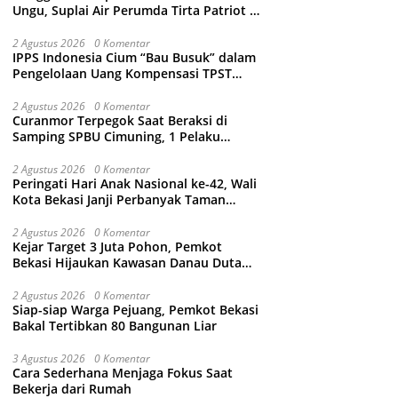
Ungu, Suplai Air Perumda Tirta Patriot di
Sejumlah Wilayah Bekasi Terganggu
2 Agustus 2026
0 Komentar
IPPS Indonesia Cium “Bau Busuk” dalam
Pengelolaan Uang Kompensasi TPST
Bantargebang
2 Agustus 2026
0 Komentar
Curanmor Terpegok Saat Beraksi di
Samping SPBU Cimuning, 1 Pelaku
Ditangkap
2 Agustus 2026
0 Komentar
Peringati Hari Anak Nasional ke-42, Wali
Kota Bekasi Janji Perbanyak Taman
Ramah Anak dan Bebas Perundungan
2 Agustus 2026
0 Komentar
Kejar Target 3 Juta Pohon, Pemkot
Bekasi Hijaukan Kawasan Danau Duta
Harapan
2 Agustus 2026
0 Komentar
Siap-siap Warga Pejuang, Pemkot Bekasi
Bakal Tertibkan 80 Bangunan Liar
3 Agustus 2026
0 Komentar
Cara Sederhana Menjaga Fokus Saat
Bekerja dari Rumah