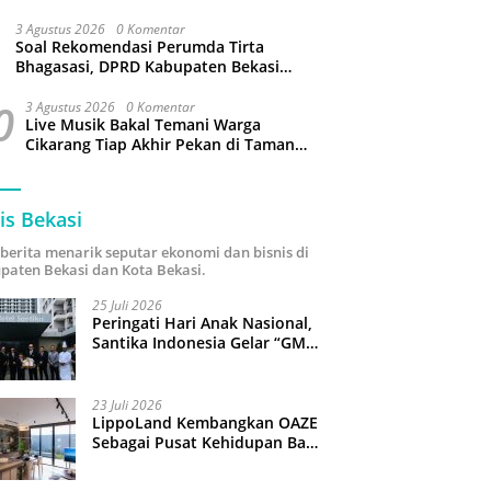
3 Agustus 2026
0 Komentar
Soal Rekomendasi Perumda Tirta
Bhagasasi, DPRD Kabupaten Bekasi
bakal Panggil Dewan Pengawas
0
3 Agustus 2026
0 Komentar
Live Musik Bakal Temani Warga
Cikarang Tiap Akhir Pekan di Taman
Sehati
is Bekasi
i berita menarik seputar ekonomi dan bisnis di
paten Bekasi dan Kota Bekasi.
25 Juli 2026
Peringati Hari Anak Nasional,
Santika Indonesia Gelar “GM
For A Day 2026”: 43 Anak
Pimpin Operasional Hotel
23 Juli 2026
LippoLand Kembangkan OAZE
Sebagai Pusat Kehidupan Baru
di Cikarang