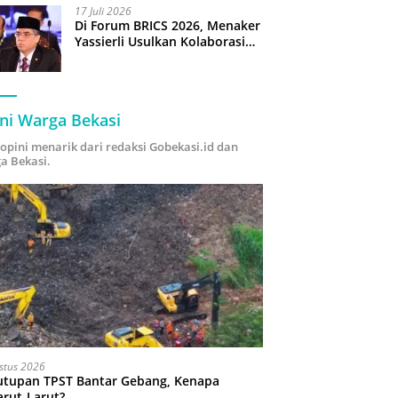
17 Juli 2026
Di Forum BRICS 2026, Menaker
Yassierli Usulkan Kolaborasi
“Future Skills Forecasting”
demi Hadapi Era Ekonomi
Hijau
ni Warga Bekasi
i opini menarik dari redaksi Gobekasi.id dan
a Bekasi.
stus 2026
utupan TPST Bantar Gebang, Kenapa
arut-Larut?