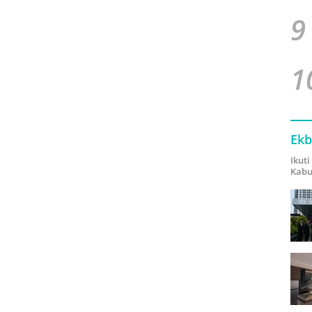
9
1
Ekb
Ikut
Kabu