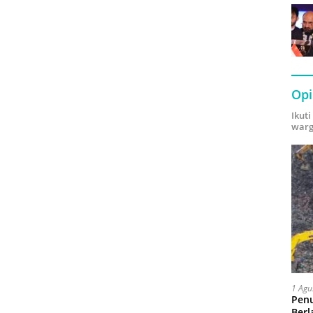
Opi
Ikut
warg
1 Agu
Pen
Berl