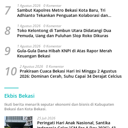
Wahyu Bintoro
7
1 Agustus 2026
0 Komentar
Sambut Kapolres Metro Bekasi Kota Baru, Tri
Adhianto Tekankan Penguatan Kolaborasi dan
Kamtibmas
8
1 Agustus 2026
0 Komentar
Toko Kelontong di Tambun Utara Didatangi Dua
Pemuda, Uang dan Puluhan Slop Roko Dikuras
9
1 Agustus 2026
0 Komentar
Gula-Gula Dana Hibah KNPI di Atas Rapor Merah
Keuangan Bekasi
10
2 Agustus 2026
0 Komentar
Prakiraan Cuaca Bekasi Hari Ini Minggu 2 Agustus
2026: Dominan Cerah, Suhu Capai 34 Derajat Celcius
Ekbis Bekasi
Ikuti berita menarik seputar ekonomi dan bisnis di Kabupaten
Bekasi dan Kota Bekasi.
25 Juli 2026
Peringati Hari Anak Nasional, Santika
Indonesia Gelar “GM For A Day 2026”: 43