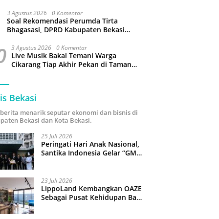
3 Agustus 2026
0 Komentar
Soal Rekomendasi Perumda Tirta
Bhagasasi, DPRD Kabupaten Bekasi
bakal Panggil Dewan Pengawas
0
3 Agustus 2026
0 Komentar
Live Musik Bakal Temani Warga
Cikarang Tiap Akhir Pekan di Taman
Sehati
is Bekasi
i berita menarik seputar ekonomi dan bisnis di
paten Bekasi dan Kota Bekasi.
25 Juli 2026
Peringati Hari Anak Nasional,
Santika Indonesia Gelar “GM
For A Day 2026”: 43 Anak
Pimpin Operasional Hotel
23 Juli 2026
LippoLand Kembangkan OAZE
Sebagai Pusat Kehidupan Baru
di Cikarang