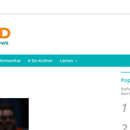
Komunitas
# Go-Kuliner
Laman
Pop
Daft
dan 
1
2