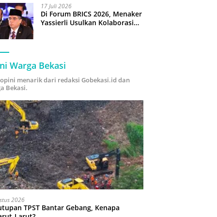
17 Juli 2026
Di Forum BRICS 2026, Menaker
Yassierli Usulkan Kolaborasi
“Future Skills Forecasting”
demi Hadapi Era Ekonomi
Hijau
ni Warga Bekasi
i opini menarik dari redaksi Gobekasi.id dan
a Bekasi.
stus 2026
utupan TPST Bantar Gebang, Kenapa
arut-Larut?