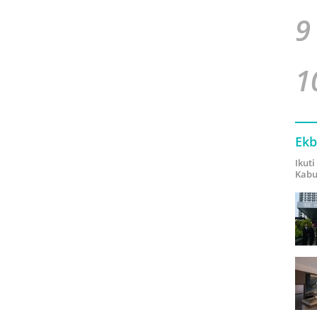
9
1
Ekb
Ikut
Kabu