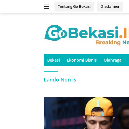
Langsung
Tentang Go Bekasi
Disclaimer
ke
konten
Bekasi
Ekonomi Bisnis
Olahraga
Lando Norris