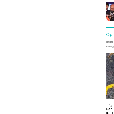
Opi
Ikut
warg
1 Agu
Pen
Berl