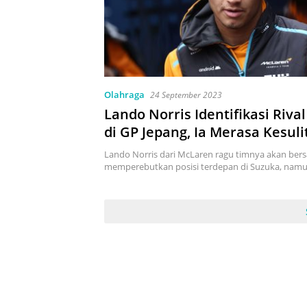
Olahraga
24 September 2023
Lando Norris Identifikasi Riva
di GP Jepang, Ia Merasa Kesuli
Hadapi Ferrari dan Aston Mart
Lando Norris dari McLaren ragu timnya akan bers
memperebutkan posisi terdepan di Suzuka, nam