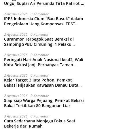
Ungu, Suplai Air Perumda Tirta Patriot di
Sejumlah Wilayah Bekasi Terganggu
2 Agustus 2026
0 Komentar
IPPS Indonesia Cium “Bau Busuk” dalam
Pengelolaan Uang Kompensasi TPST
Bantargebang
2 Agustus 2026
0 Komentar
Curanmor Terpegok Saat Beraksi di
Samping SPBU Cimuning, 1 Pelaku
Ditangkap
2 Agustus 2026
0 Komentar
Peringati Hari Anak Nasional ke-42, Wali
Kota Bekasi Janji Perbanyak Taman
Ramah Anak dan Bebas Perundungan
2 Agustus 2026
0 Komentar
Kejar Target 3 Juta Pohon, Pemkot
Bekasi Hijaukan Kawasan Danau Duta
Harapan
2 Agustus 2026
0 Komentar
Siap-siap Warga Pejuang, Pemkot Bekasi
Bakal Tertibkan 80 Bangunan Liar
3 Agustus 2026
0 Komentar
Cara Sederhana Menjaga Fokus Saat
Bekerja dari Rumah