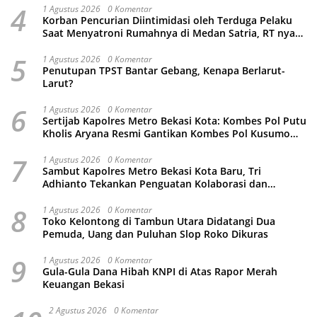
4
1 Agustus 2026
0 Komentar
Korban Pencurian Diintimidasi oleh Terduga Pelaku
Saat Menyatroni Rumahnya di Medan Satria, RT nya
Malah Ikut-Ikutan!
5
1 Agustus 2026
0 Komentar
Penutupan TPST Bantar Gebang, Kenapa Berlarut-
Larut?
6
1 Agustus 2026
0 Komentar
Sertijab Kapolres Metro Bekasi Kota: Kombes Pol Putu
Kholis Aryana Resmi Gantikan Kombes Pol Kusumo
Wahyu Bintoro
7
1 Agustus 2026
0 Komentar
Sambut Kapolres Metro Bekasi Kota Baru, Tri
Adhianto Tekankan Penguatan Kolaborasi dan
Kamtibmas
8
1 Agustus 2026
0 Komentar
Toko Kelontong di Tambun Utara Didatangi Dua
Pemuda, Uang dan Puluhan Slop Roko Dikuras
9
1 Agustus 2026
0 Komentar
Gula-Gula Dana Hibah KNPI di Atas Rapor Merah
Keuangan Bekasi
2 Agustus 2026
0 Komentar