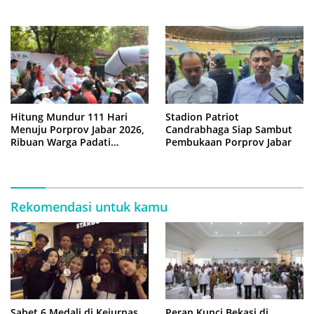
Tri Adhianto
Tangan Warga
Hitung Mundur 111 Hari
Stadion Patriot
Menuju Porprov Jabar 2026,
Candrabhaga Siap Sambut
Ribuan Warga Padati
Pembukaan Porprov Jabar
‘Funday Morning’ di Plaza
Pemkot Bekasi
Rekomendasi untuk kamu
Sabet 6 Medali di Kejurnas
Peran Kunci Bekasi di