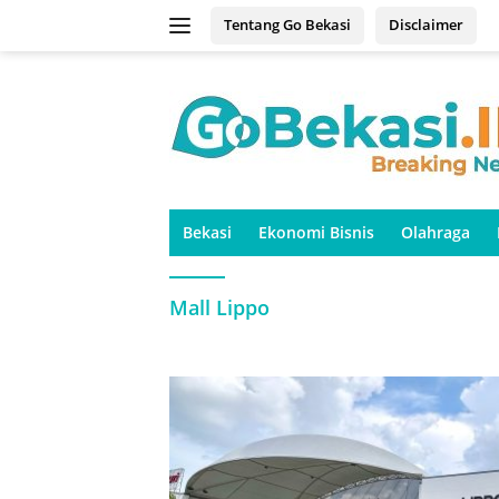
Langsung
Tentang Go Bekasi
Disclaimer
ke
konten
Bekasi
Ekonomi Bisnis
Olahraga
Mall Lippo