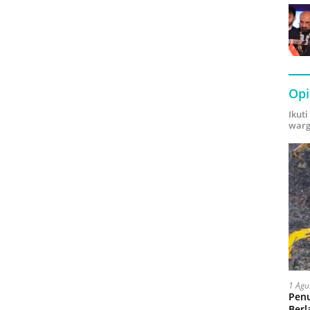
Opi
Ikut
warg
1 Agu
Pen
Berl