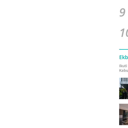
9
1
Ekb
Ikut
Kabu