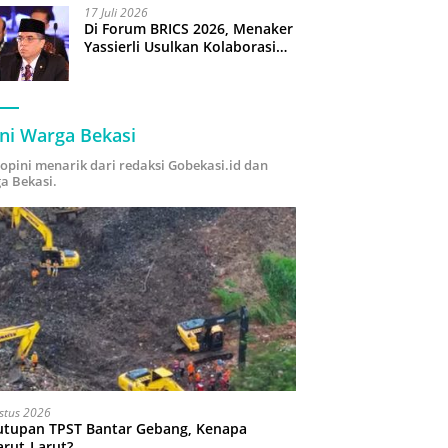
17 Juli 2026
Di Forum BRICS 2026, Menaker
Yassierli Usulkan Kolaborasi
“Future Skills Forecasting”
demi Hadapi Era Ekonomi
Hijau
ni Warga Bekasi
i opini menarik dari redaksi Gobekasi.id dan
a Bekasi.
stus 2026
utupan TPST Bantar Gebang, Kenapa
arut-Larut?