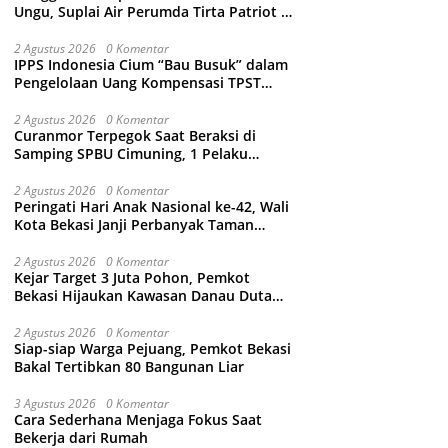
Ungu, Suplai Air Perumda Tirta Patriot di
Sejumlah Wilayah Bekasi Terganggu
2 Agustus 2026
0 Komentar
IPPS Indonesia Cium “Bau Busuk” dalam
Pengelolaan Uang Kompensasi TPST
Bantargebang
2 Agustus 2026
0 Komentar
Curanmor Terpegok Saat Beraksi di
Samping SPBU Cimuning, 1 Pelaku
Ditangkap
2 Agustus 2026
0 Komentar
Peringati Hari Anak Nasional ke-42, Wali
Kota Bekasi Janji Perbanyak Taman
Ramah Anak dan Bebas Perundungan
2 Agustus 2026
0 Komentar
Kejar Target 3 Juta Pohon, Pemkot
Bekasi Hijaukan Kawasan Danau Duta
Harapan
2 Agustus 2026
0 Komentar
Siap-siap Warga Pejuang, Pemkot Bekasi
Bakal Tertibkan 80 Bangunan Liar
3 Agustus 2026
0 Komentar
Cara Sederhana Menjaga Fokus Saat
Bekerja dari Rumah