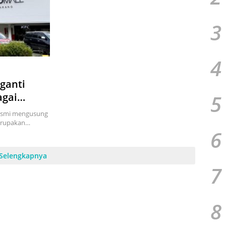
3
4
ganti
5
agai
resmi mengusung
merupakan…
6
Selengkapnya
7
8