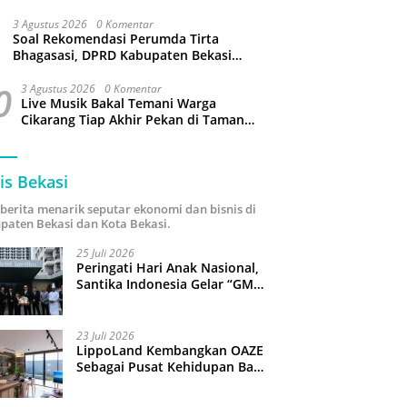
3 Agustus 2026
0 Komentar
Soal Rekomendasi Perumda Tirta
Bhagasasi, DPRD Kabupaten Bekasi
bakal Panggil Dewan Pengawas
0
3 Agustus 2026
0 Komentar
Live Musik Bakal Temani Warga
Cikarang Tiap Akhir Pekan di Taman
Sehati
is Bekasi
i berita menarik seputar ekonomi dan bisnis di
paten Bekasi dan Kota Bekasi.
25 Juli 2026
Peringati Hari Anak Nasional,
Santika Indonesia Gelar “GM
For A Day 2026”: 43 Anak
Pimpin Operasional Hotel
23 Juli 2026
LippoLand Kembangkan OAZE
Sebagai Pusat Kehidupan Baru
di Cikarang