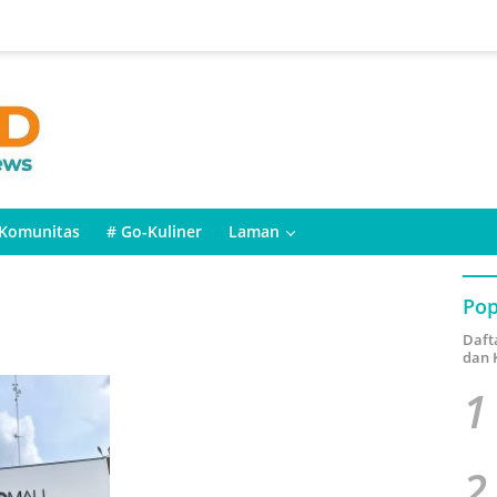
Komunitas
# Go-Kuliner
Laman
Pop
Daft
dan 
1
2