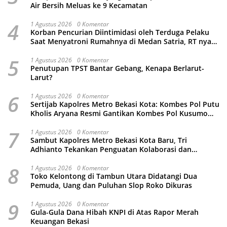
Air Bersih Meluas ke 9 Kecamatan
4
1 Agustus 2026
0 Komentar
Korban Pencurian Diintimidasi oleh Terduga Pelaku
Saat Menyatroni Rumahnya di Medan Satria, RT nya
Malah Ikut-Ikutan!
5
1 Agustus 2026
0 Komentar
Penutupan TPST Bantar Gebang, Kenapa Berlarut-
Larut?
6
1 Agustus 2026
0 Komentar
Sertijab Kapolres Metro Bekasi Kota: Kombes Pol Putu
Kholis Aryana Resmi Gantikan Kombes Pol Kusumo
Wahyu Bintoro
7
1 Agustus 2026
0 Komentar
Sambut Kapolres Metro Bekasi Kota Baru, Tri
Adhianto Tekankan Penguatan Kolaborasi dan
Kamtibmas
8
1 Agustus 2026
0 Komentar
Toko Kelontong di Tambun Utara Didatangi Dua
Pemuda, Uang dan Puluhan Slop Roko Dikuras
9
1 Agustus 2026
0 Komentar
Gula-Gula Dana Hibah KNPI di Atas Rapor Merah
Keuangan Bekasi