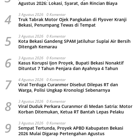
Agustus 2026: Lokasi, Syarat, dan Rincian Biaya
4
3 Agustus 2026
0 Komentar
Truk Tabrak Motor Ojek Pangkalan di Flyover Kranji
Bekasi, Penumpang Tewas di Tempat
5
3 Agustus 2026
0 Komentar
Kota Bekasi Gandeng SPAM Jatiluhur Suplai Air Bersih
Ditengah Kemarau
6
3 Agustus 2026
0 Komentar
Kasus Korupsi Ijon Proyek, Bupati Bekasi Nonaktif
Dituntut 7 Tahun Penjara dan Ayahnya 4 Tahun
7
4 Agustus 2026
0 Komentar
Viral Terduga Curanmor Disebut Dilepas RT dan
Warga, Polisi Ungkap Kronologi Sebenarnya
8
3 Agustus 2026
0 Komentar
Viral Duduk Perkara Curanmor di Medan Satria: Motor
Korban Ditemukan, Ketua RT Bantah Lepas Pelaku
9
3 Agustus 2026
0 Komentar
Sempat Tertunda, Proyek APBD Kabupaten Bekasi
2026 Mulai Digarap Pertengahan Agustus