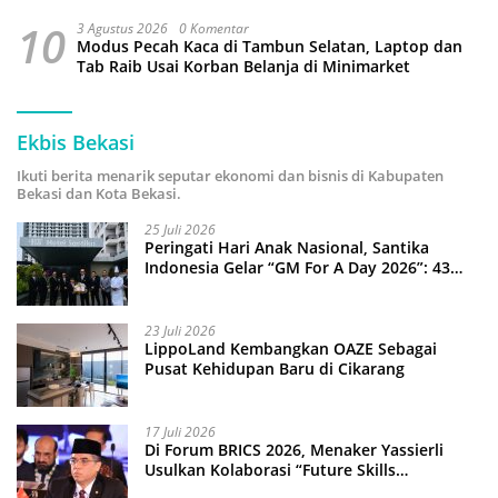
10
3 Agustus 2026
0 Komentar
Modus Pecah Kaca di Tambun Selatan, Laptop dan
Tab Raib Usai Korban Belanja di Minimarket
Ekbis Bekasi
Ikuti berita menarik seputar ekonomi dan bisnis di Kabupaten
Bekasi dan Kota Bekasi.
25 Juli 2026
Peringati Hari Anak Nasional, Santika
Indonesia Gelar “GM For A Day 2026”: 43
Anak Pimpin Operasional Hotel
23 Juli 2026
LippoLand Kembangkan OAZE Sebagai
Pusat Kehidupan Baru di Cikarang
17 Juli 2026
Di Forum BRICS 2026, Menaker Yassierli
Usulkan Kolaborasi “Future Skills
Forecasting” demi Hadapi Era Ekonomi