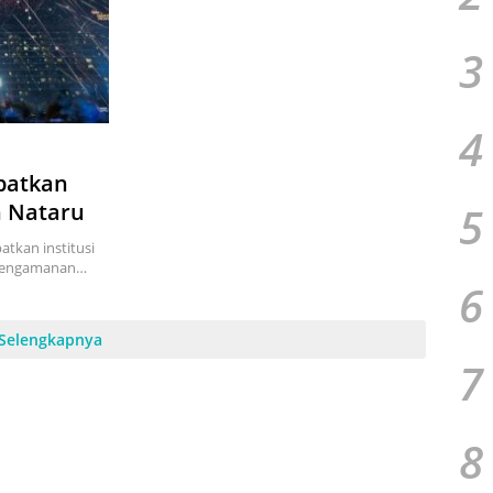
3
4
ibatkan
5
n Nataru
atkan institusi
 pengamanan…
6
Selengkapnya
7
8