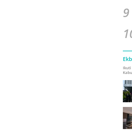
9
1
Ekb
Ikut
Kabu