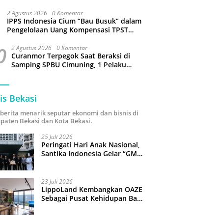
Sejumlah Wilayah Bekasi Terganggu
2 Agustus 2026
0 Komentar
IPPS Indonesia Cium “Bau Busuk” dalam
Pengelolaan Uang Kompensasi TPST
Bantargebang
0
2 Agustus 2026
0 Komentar
Curanmor Terpegok Saat Beraksi di
Samping SPBU Cimuning, 1 Pelaku
Ditangkap
is Bekasi
i berita menarik seputar ekonomi dan bisnis di
paten Bekasi dan Kota Bekasi.
25 Juli 2026
Peringati Hari Anak Nasional,
Santika Indonesia Gelar “GM
For A Day 2026”: 43 Anak
Pimpin Operasional Hotel
23 Juli 2026
LippoLand Kembangkan OAZE
Sebagai Pusat Kehidupan Baru
di Cikarang