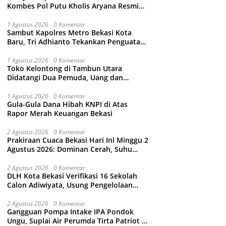
Kombes Pol Putu Kholis Aryana Resmi
Gantikan Kombes Pol Kusumo Wahyu
Bintoro
1 Agustus 2026
0 Komentar
Sambut Kapolres Metro Bekasi Kota
Baru, Tri Adhianto Tekankan Penguatan
Kolaborasi dan Kamtibmas
1 Agustus 2026
0 Komentar
Toko Kelontong di Tambun Utara
Didatangi Dua Pemuda, Uang dan
Puluhan Slop Roko Dikuras
1 Agustus 2026
0 Komentar
Gula-Gula Dana Hibah KNPI di Atas
Rapor Merah Keuangan Bekasi
2 Agustus 2026
0 Komentar
Prakiraan Cuaca Bekasi Hari Ini Minggu 2
Agustus 2026: Dominan Cerah, Suhu
Capai 34 Derajat Celcius
2 Agustus 2026
0 Komentar
DLH Kota Bekasi Verifikasi 16 Sekolah
Calon Adiwiyata, Usung Pengelolaan
Sampah hingga Target 3 Juta Pohon
2 Agustus 2026
0 Komentar
Gangguan Pompa Intake IPA Pondok
Ungu, Suplai Air Perumda Tirta Patriot di