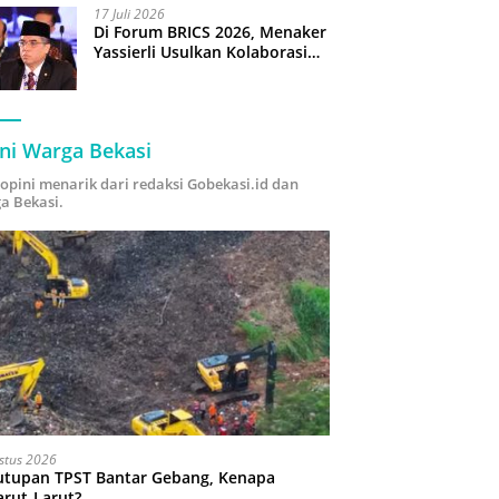
17 Juli 2026
Di Forum BRICS 2026, Menaker
Yassierli Usulkan Kolaborasi
“Future Skills Forecasting”
demi Hadapi Era Ekonomi
Hijau
ni Warga Bekasi
i opini menarik dari redaksi Gobekasi.id dan
a Bekasi.
stus 2026
utupan TPST Bantar Gebang, Kenapa
arut-Larut?