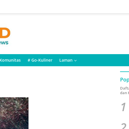
Komunitas
# Go-Kuliner
Laman
Pop
Daft
dan 
1
2