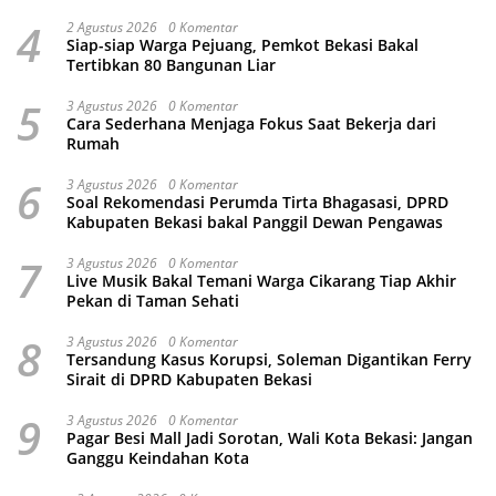
4
2 Agustus 2026
0 Komentar
Siap-siap Warga Pejuang, Pemkot Bekasi Bakal
Tertibkan 80 Bangunan Liar
5
3 Agustus 2026
0 Komentar
Cara Sederhana Menjaga Fokus Saat Bekerja dari
Rumah
6
3 Agustus 2026
0 Komentar
Soal Rekomendasi Perumda Tirta Bhagasasi, DPRD
Kabupaten Bekasi bakal Panggil Dewan Pengawas
7
3 Agustus 2026
0 Komentar
Live Musik Bakal Temani Warga Cikarang Tiap Akhir
Pekan di Taman Sehati
8
3 Agustus 2026
0 Komentar
Tersandung Kasus Korupsi, Soleman Digantikan Ferry
Sirait di DPRD Kabupaten Bekasi
9
3 Agustus 2026
0 Komentar
Pagar Besi Mall Jadi Sorotan, Wali Kota Bekasi: Jangan
Ganggu Keindahan Kota