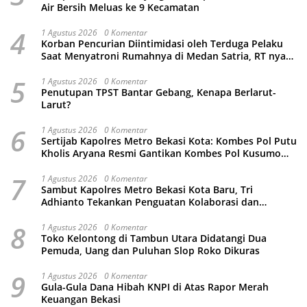
Air Bersih Meluas ke 9 Kecamatan
4
1 Agustus 2026
0 Komentar
Korban Pencurian Diintimidasi oleh Terduga Pelaku
Saat Menyatroni Rumahnya di Medan Satria, RT nya
Malah Ikut-Ikutan!
5
1 Agustus 2026
0 Komentar
Penutupan TPST Bantar Gebang, Kenapa Berlarut-
Larut?
6
1 Agustus 2026
0 Komentar
Sertijab Kapolres Metro Bekasi Kota: Kombes Pol Putu
Kholis Aryana Resmi Gantikan Kombes Pol Kusumo
Wahyu Bintoro
7
1 Agustus 2026
0 Komentar
Sambut Kapolres Metro Bekasi Kota Baru, Tri
Adhianto Tekankan Penguatan Kolaborasi dan
Kamtibmas
8
1 Agustus 2026
0 Komentar
Toko Kelontong di Tambun Utara Didatangi Dua
Pemuda, Uang dan Puluhan Slop Roko Dikuras
9
1 Agustus 2026
0 Komentar
Gula-Gula Dana Hibah KNPI di Atas Rapor Merah
Keuangan Bekasi