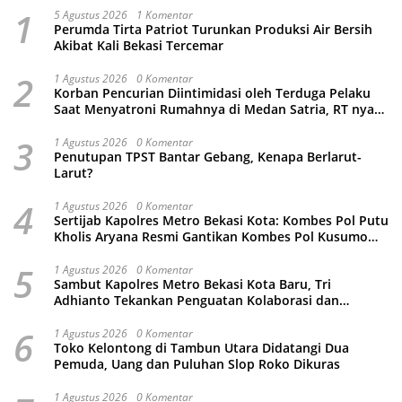
1
5 Agustus 2026
1 Komentar
Perumda Tirta Patriot Turunkan Produksi Air Bersih
Akibat Kali Bekasi Tercemar
2
1 Agustus 2026
0 Komentar
Korban Pencurian Diintimidasi oleh Terduga Pelaku
Saat Menyatroni Rumahnya di Medan Satria, RT nya
Malah Ikut-Ikutan!
3
1 Agustus 2026
0 Komentar
Penutupan TPST Bantar Gebang, Kenapa Berlarut-
Larut?
4
1 Agustus 2026
0 Komentar
Sertijab Kapolres Metro Bekasi Kota: Kombes Pol Putu
Kholis Aryana Resmi Gantikan Kombes Pol Kusumo
Wahyu Bintoro
5
1 Agustus 2026
0 Komentar
Sambut Kapolres Metro Bekasi Kota Baru, Tri
Adhianto Tekankan Penguatan Kolaborasi dan
Kamtibmas
6
1 Agustus 2026
0 Komentar
Toko Kelontong di Tambun Utara Didatangi Dua
Pemuda, Uang dan Puluhan Slop Roko Dikuras
1 Agustus 2026
0 Komentar