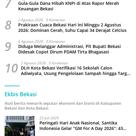
7
Gula-Gula Dana Hibah KNPI di Atas Rapor Merah
Keuangan Bekasi
8
2 Agustus 2026
0 Komentar
Prakiraan Cuaca Bekasi Hari Ini Minggu 2 Agustus
2026: Dominan Cerah, Suhu Capai 34 Derajat Celcius
9
6 Agustus 2026
0 Komentar
Diduga Melanggar Administrasi, Plt Bupati Bekasi
Didesak Copot Dirum PDAM Tirta Bhagasasi
10
2 Agustus 2026
0 Komentar
DLH Kota Bekasi Verifikasi 16 Sekolah Calon
Adiwiyata, Usung Pengelolaan Sampah hingga Target
3 Juta Pohon
Ekbis Bekasi
Ikuti berita menarik seputar ekonomi dan bisnis di Kabupaten
Bekasi dan Kota Bekasi.
25 Juli 2026
Peringati Hari Anak Nasional, Santika
Indonesia Gelar “GM For A Day 2026”: 43
Anak Pimpin Operasional Hotel