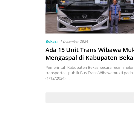
Bekasi
1 Desember 2024
Ada 15 Unit Trans Wibawa Muk
Mengaspal di Kabupaten Bekasi
Rute dan Jadwal Operasionaln
Pemerintah Kabupaten Bekasi secara resmi melu
transportasi publik Bus Trans Wibawamukti pada
(1/12/2024)….