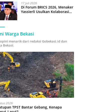
17 Juli 2026
Di Forum BRICS 2026, Menaker
Yassierli Usulkan Kolaborasi
“Future Skills Forecasting”
demi Hadapi Era Ekonomi
Hijau
ni Warga Bekasi
i opini menarik dari redaksi Gobekasi.id dan
a Bekasi.
stus 2026
utupan TPST Bantar Gebang, Kenapa
arut-Larut?