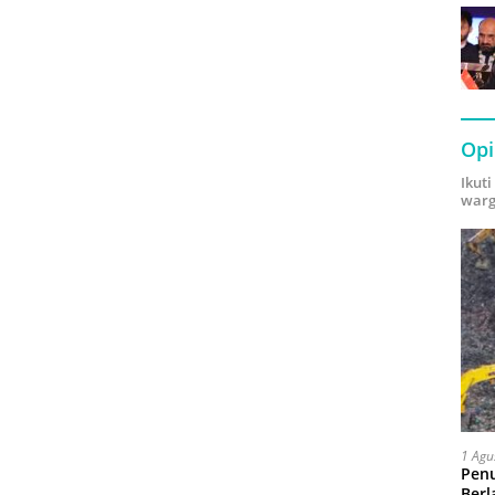
Opi
Ikut
warg
1 Agu
Pen
Berl