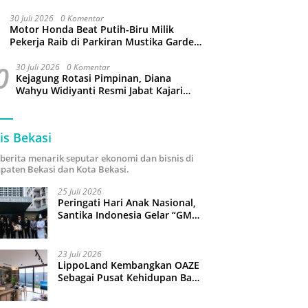
Merah Putih 500 Meter
30 Juli 2026
0 Komentar
Motor Honda Beat Putih-Biru Milik
Pekerja Raib di Parkiran Mustika Garden
Tamansari Bekasi
0
30 Juli 2026
0 Komentar
Kejagung Rotasi Pimpinan, Diana
Wahyu Widiyanti Resmi Jabat Kajari
Kota Bekasi
is Bekasi
i berita menarik seputar ekonomi dan bisnis di
paten Bekasi dan Kota Bekasi.
25 Juli 2026
Peringati Hari Anak Nasional,
Santika Indonesia Gelar “GM
For A Day 2026”: 43 Anak
Pimpin Operasional Hotel
23 Juli 2026
LippoLand Kembangkan OAZE
Sebagai Pusat Kehidupan Baru
di Cikarang