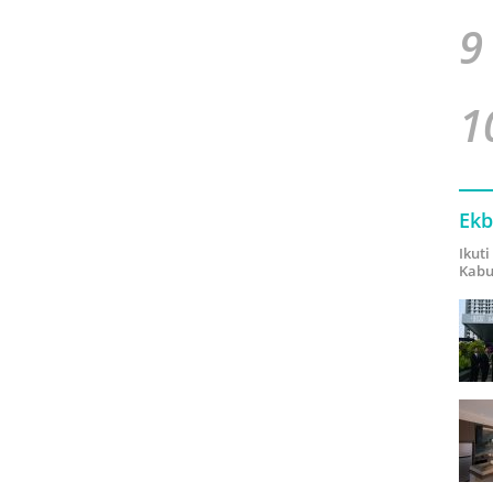
9
1
Ekb
Ikut
Kabu