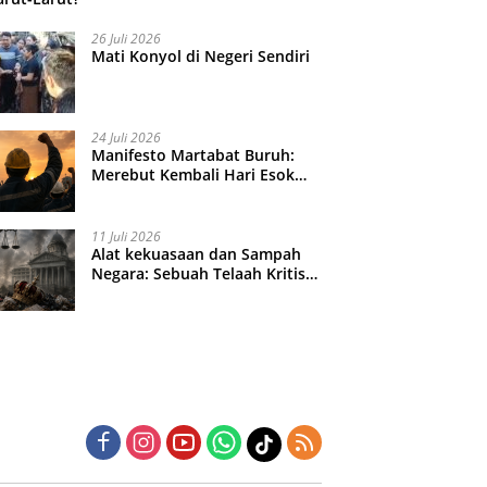
26 Juli 2026
Mati Konyol di Negeri Sendiri
24 Juli 2026
Manifesto Martabat Buruh:
Merebut Kembali Hari Esok
yang Dijual Murah
11 Juli 2026
Alat kekuasaan dan Sampah
Negara: Sebuah Telaah Kritis
atas Turbulensi Penegakkan
Hukum?