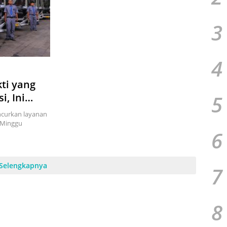
3
4
ti yang
5
, Ini
ya ….
ncurkan layanan
 Minggu
6
Selengkapnya
7
8