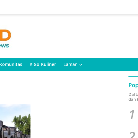
Komunitas
# Go-Kuliner
Laman
Pop
Daft
dan 
1
2