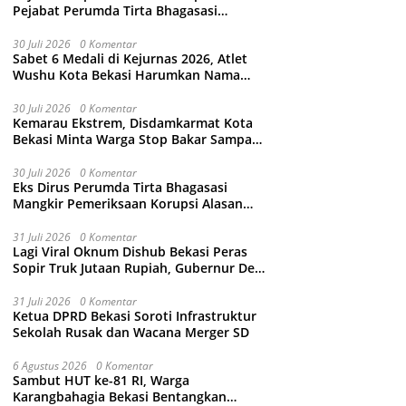
Pejabat Perumda Tirta Bhagasasi
Tersangka Korupsi Sambungan Air Rp4,5
Miliar
30 Juli 2026
0 Komentar
Sabet 6 Medali di Kejurnas 2026, Atlet
Wushu Kota Bekasi Harumkan Nama
Jawa Barat
30 Juli 2026
0 Komentar
Kemarau Ekstrem, Disdamkarmat Kota
Bekasi Minta Warga Stop Bakar Sampah
Sembarangan
30 Juli 2026
0 Komentar
Eks Dirus Perumda Tirta Bhagasasi
Mangkir Pemeriksaan Korupsi Alasan
Sakit Kepala, Kejari Kabupaten Bekasi
Ancam Jemput Paksa
31 Juli 2026
0 Komentar
Lagi Viral Oknum Dishub Bekasi Peras
Sopir Truk Jutaan Rupiah, Gubernur Dedi
Mulyadi Murka Minta Wali Kota Beri
Sanksi Pemecatan
31 Juli 2026
0 Komentar
Ketua DPRD Bekasi Soroti Infrastruktur
Sekolah Rusak dan Wacana Merger SD
6 Agustus 2026
0 Komentar
Sambut HUT ke-81 RI, Warga
Karangbahagia Bekasi Bentangkan