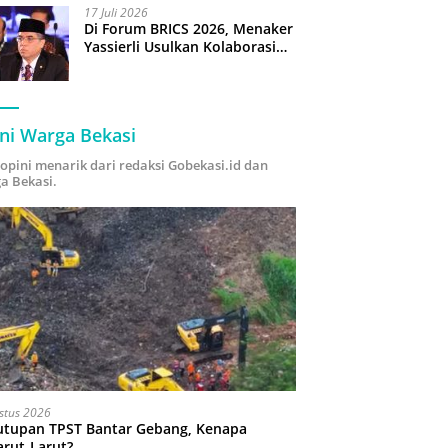
17 Juli 2026
Di Forum BRICS 2026, Menaker
Yassierli Usulkan Kolaborasi
“Future Skills Forecasting”
demi Hadapi Era Ekonomi
Hijau
ni Warga Bekasi
i opini menarik dari redaksi Gobekasi.id dan
a Bekasi.
stus 2026
utupan TPST Bantar Gebang, Kenapa
arut-Larut?