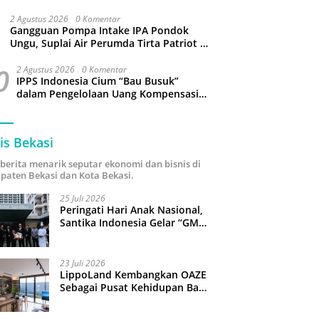
Sampah hingga Target 3 Juta Pohon
2 Agustus 2026
0 Komentar
Gangguan Pompa Intake IPA Pondok
Ungu, Suplai Air Perumda Tirta Patriot di
Sejumlah Wilayah Bekasi Terganggu
0
2 Agustus 2026
0 Komentar
IPPS Indonesia Cium “Bau Busuk”
dalam Pengelolaan Uang Kompensasi
TPST Bantargebang
is Bekasi
i berita menarik seputar ekonomi dan bisnis di
paten Bekasi dan Kota Bekasi.
25 Juli 2026
Peringati Hari Anak Nasional,
Santika Indonesia Gelar “GM
For A Day 2026”: 43 Anak
Pimpin Operasional Hotel
23 Juli 2026
LippoLand Kembangkan OAZE
Sebagai Pusat Kehidupan Baru
di Cikarang