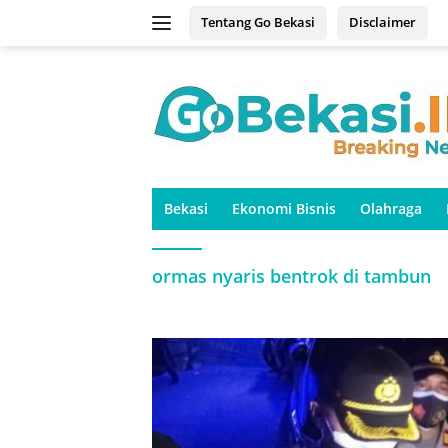
Langsung
Tentang Go Bekasi
Disclaimer
ke
konten
Bekasi
Ekonomi Bisnis
Olahraga
ormas nyaris bentrok di tambun