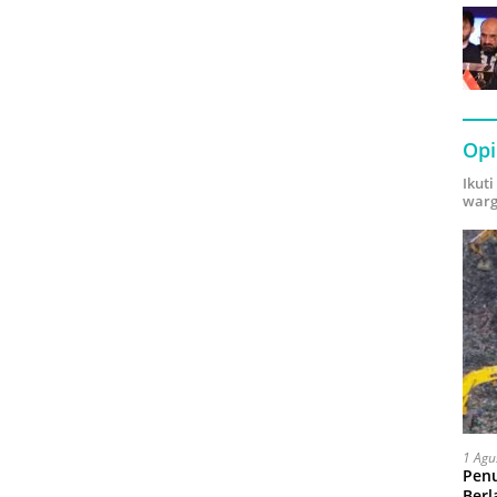
Opi
Ikut
warg
1 Agu
Pen
Berl