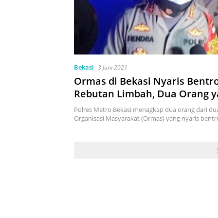
Bekasi
3 Juni 2021
Ormas di Bekasi Nyaris Bentr
Rebutan Limbah, Dua Orang 
Ditangkap Polisi Ngaku Dibay
Polres Metro Bekasi menagkap dua orang dari du
Ribu untuk Tawuran
Organisasi Masyarakat (Ormas) yang nyaris bent