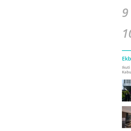
9
1
Ekb
Ikut
Kabu