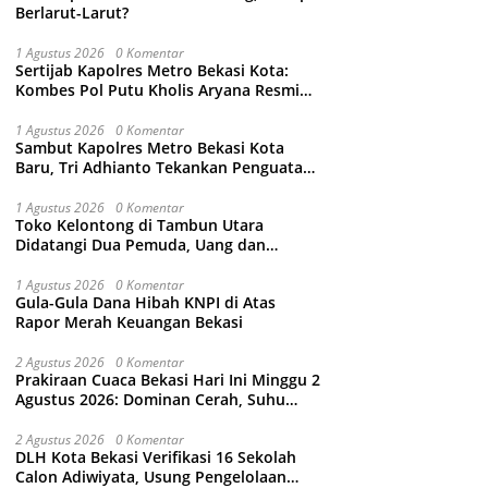
Berlarut-Larut?
1 Agustus 2026
0 Komentar
Sertijab Kapolres Metro Bekasi Kota:
Kombes Pol Putu Kholis Aryana Resmi
Gantikan Kombes Pol Kusumo Wahyu
Bintoro
1 Agustus 2026
0 Komentar
Sambut Kapolres Metro Bekasi Kota
Baru, Tri Adhianto Tekankan Penguatan
Kolaborasi dan Kamtibmas
1 Agustus 2026
0 Komentar
Toko Kelontong di Tambun Utara
Didatangi Dua Pemuda, Uang dan
Puluhan Slop Roko Dikuras
1 Agustus 2026
0 Komentar
Gula-Gula Dana Hibah KNPI di Atas
Rapor Merah Keuangan Bekasi
2 Agustus 2026
0 Komentar
Prakiraan Cuaca Bekasi Hari Ini Minggu 2
Agustus 2026: Dominan Cerah, Suhu
Capai 34 Derajat Celcius
2 Agustus 2026
0 Komentar
DLH Kota Bekasi Verifikasi 16 Sekolah
Calon Adiwiyata, Usung Pengelolaan