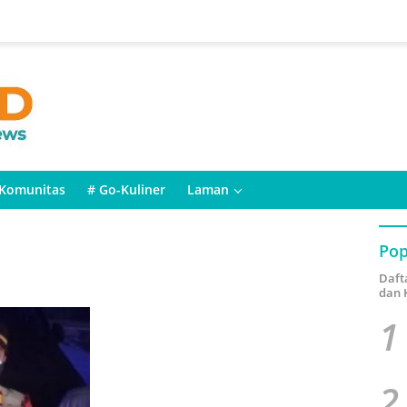
Komunitas
# Go-Kuliner
Laman
Pop
Daft
dan 
1
2