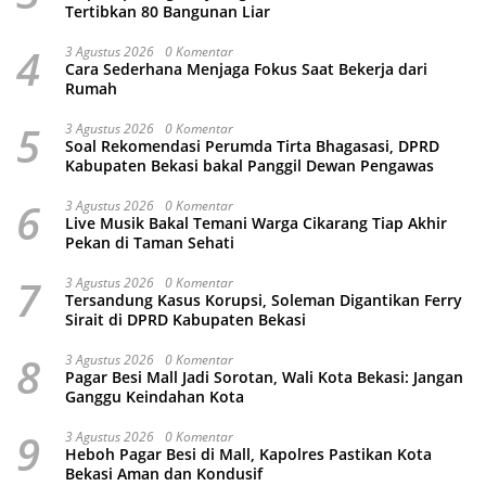
Tertibkan 80 Bangunan Liar
4
3 Agustus 2026
0 Komentar
Cara Sederhana Menjaga Fokus Saat Bekerja dari
Rumah
5
3 Agustus 2026
0 Komentar
Soal Rekomendasi Perumda Tirta Bhagasasi, DPRD
Kabupaten Bekasi bakal Panggil Dewan Pengawas
6
3 Agustus 2026
0 Komentar
Live Musik Bakal Temani Warga Cikarang Tiap Akhir
Pekan di Taman Sehati
7
3 Agustus 2026
0 Komentar
Tersandung Kasus Korupsi, Soleman Digantikan Ferry
Sirait di DPRD Kabupaten Bekasi
8
3 Agustus 2026
0 Komentar
Pagar Besi Mall Jadi Sorotan, Wali Kota Bekasi: Jangan
Ganggu Keindahan Kota
9
3 Agustus 2026
0 Komentar
Heboh Pagar Besi di Mall, Kapolres Pastikan Kota
Bekasi Aman dan Kondusif