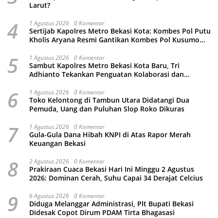
Larut?
4
1 Agustus 2026
0 Komentar
Sertijab Kapolres Metro Bekasi Kota: Kombes Pol Putu
Kholis Aryana Resmi Gantikan Kombes Pol Kusumo
Wahyu Bintoro
5
1 Agustus 2026
0 Komentar
Sambut Kapolres Metro Bekasi Kota Baru, Tri
Adhianto Tekankan Penguatan Kolaborasi dan
Kamtibmas
6
1 Agustus 2026
0 Komentar
Toko Kelontong di Tambun Utara Didatangi Dua
Pemuda, Uang dan Puluhan Slop Roko Dikuras
7
1 Agustus 2026
0 Komentar
Gula-Gula Dana Hibah KNPI di Atas Rapor Merah
Keuangan Bekasi
8
2 Agustus 2026
0 Komentar
Prakiraan Cuaca Bekasi Hari Ini Minggu 2 Agustus
2026: Dominan Cerah, Suhu Capai 34 Derajat Celcius
9
6 Agustus 2026
0 Komentar
Diduga Melanggar Administrasi, Plt Bupati Bekasi
Didesak Copot Dirum PDAM Tirta Bhagasasi