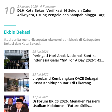
10
2 Agustus 2026
0 Komentar
DLH Kota Bekasi Verifikasi 16 Sekolah Calon
Adiwiyata, Usung Pengelolaan Sampah hingga Target
3 Juta Pohon
Ekbis Bekasi
Ikuti berita menarik seputar ekonomi dan bisnis di Kabupaten
Bekasi dan Kota Bekasi.
25 Juli 2026
Peringati Hari Anak Nasional, Santika
Indonesia Gelar “GM For A Day 2026”: 43
Anak Pimpin Operasional Hotel
23 Juli 2026
LippoLand Kembangkan OAZE Sebagai
Pusat Kehidupan Baru di Cikarang
17 Juli 2026
Di Forum BRICS 2026, Menaker Yassierli
Usulkan Kolaborasi “Future Skills
Forecasting” demi Hadapi Era Ekonomi