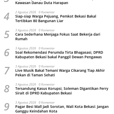
Kawasan Danau Duta Harapan
4
2 Agustus 2026
0 Komentar
Siap-siap Warga Pejuang, Pemkot Bekasi Bakal
Tertibkan 80 Bangunan Liar
5
3 Agustus 2026
0 Komentar
Cara Sederhana Menjaga Fokus Saat Bekerja dari
Rumah
6
3 Agustus 2026
0 Komentar
Soal Rekomendasi Perumda Tirta Bhagasasi, DPRD
Kabupaten Bekasi bakal Panggil Dewan Pengawas
7
3 Agustus 2026
0 Komentar
Live Musik Bakal Temani Warga Cikarang Tiap Akhir
Pekan di Taman Sehati
8
3 Agustus 2026
0 Komentar
Tersandung Kasus Korupsi, Soleman Digantikan Ferry
Sirait di DPRD Kabupaten Bekasi
9
3 Agustus 2026
0 Komentar
Pagar Besi Mall Jadi Sorotan, Wali Kota Bekasi: Jangan
Ganggu Keindahan Kota