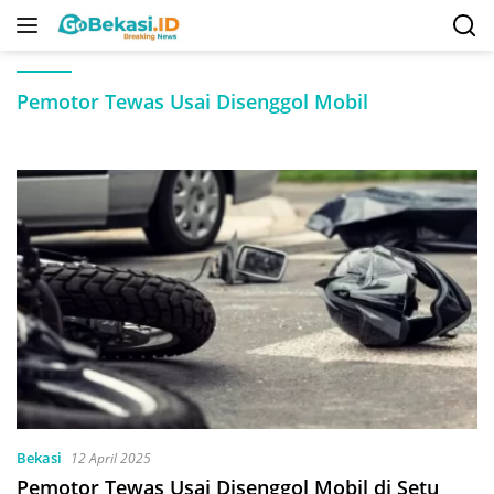
Langsung
ke
konten
Pemotor Tewas Usai Disenggol Mobil
Bekasi
12 April 2025
Pemotor Tewas Usai Disenggol Mobil di Setu