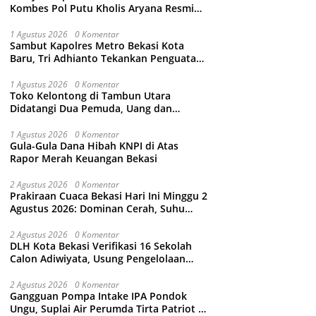
Kombes Pol Putu Kholis Aryana Resmi
Gantikan Kombes Pol Kusumo Wahyu
Bintoro
1 Agustus 2026
0 Komentar
Sambut Kapolres Metro Bekasi Kota
Baru, Tri Adhianto Tekankan Penguatan
Kolaborasi dan Kamtibmas
1 Agustus 2026
0 Komentar
Toko Kelontong di Tambun Utara
Didatangi Dua Pemuda, Uang dan
Puluhan Slop Roko Dikuras
1 Agustus 2026
0 Komentar
Gula-Gula Dana Hibah KNPI di Atas
Rapor Merah Keuangan Bekasi
2 Agustus 2026
0 Komentar
Prakiraan Cuaca Bekasi Hari Ini Minggu 2
Agustus 2026: Dominan Cerah, Suhu
Capai 34 Derajat Celcius
2 Agustus 2026
0 Komentar
DLH Kota Bekasi Verifikasi 16 Sekolah
Calon Adiwiyata, Usung Pengelolaan
Sampah hingga Target 3 Juta Pohon
2 Agustus 2026
0 Komentar
Gangguan Pompa Intake IPA Pondok
Ungu, Suplai Air Perumda Tirta Patriot di