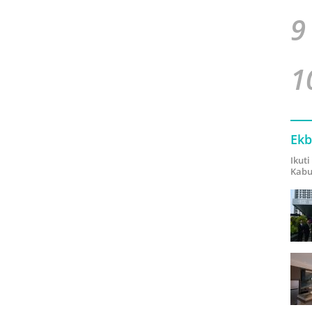
9
1
Ekb
Ikut
Kabu