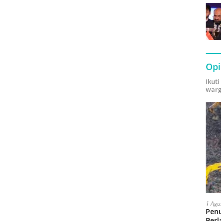
Opi
Ikut
warg
1 Agu
Pen
Berl