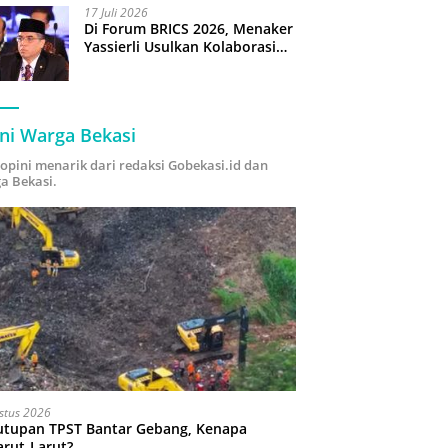
17 Juli 2026
Di Forum BRICS 2026, Menaker
Yassierli Usulkan Kolaborasi
“Future Skills Forecasting”
demi Hadapi Era Ekonomi
Hijau
ni Warga Bekasi
i opini menarik dari redaksi Gobekasi.id dan
a Bekasi.
stus 2026
utupan TPST Bantar Gebang, Kenapa
arut-Larut?