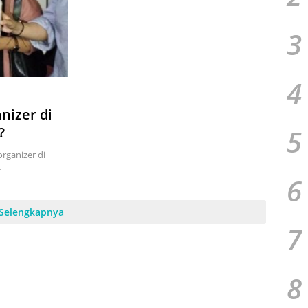
3
4
nizer di
5
?
rganizer di
…
6
Selengkapnya
7
8