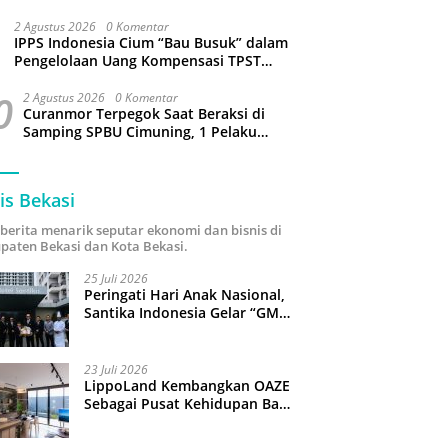
Sejumlah Wilayah Bekasi Terganggu
2 Agustus 2026
0 Komentar
IPPS Indonesia Cium “Bau Busuk” dalam
Pengelolaan Uang Kompensasi TPST
Bantargebang
0
2 Agustus 2026
0 Komentar
Curanmor Terpegok Saat Beraksi di
Samping SPBU Cimuning, 1 Pelaku
Ditangkap
is Bekasi
i berita menarik seputar ekonomi dan bisnis di
paten Bekasi dan Kota Bekasi.
25 Juli 2026
Peringati Hari Anak Nasional,
Santika Indonesia Gelar “GM
For A Day 2026”: 43 Anak
Pimpin Operasional Hotel
23 Juli 2026
LippoLand Kembangkan OAZE
Sebagai Pusat Kehidupan Baru
di Cikarang