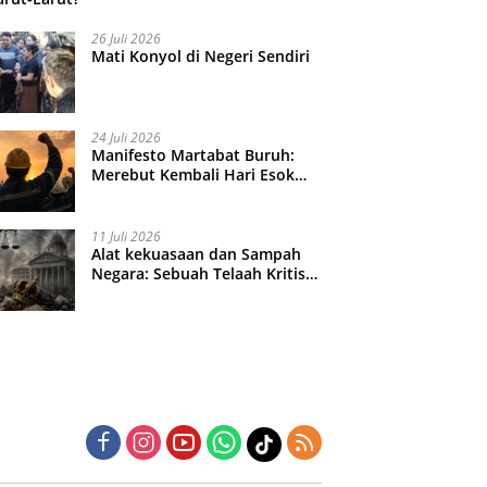
26 Juli 2026
Mati Konyol di Negeri Sendiri
24 Juli 2026
Manifesto Martabat Buruh:
Merebut Kembali Hari Esok
yang Dijual Murah
11 Juli 2026
Alat kekuasaan dan Sampah
Negara: Sebuah Telaah Kritis
atas Turbulensi Penegakkan
Hukum?