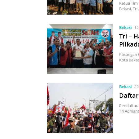
Ketua Tim 
Bekasi, Tr
Bekasi
15
Tri – 
Pilkad
Pasangan C
Kota Bekas
Bekasi
29
Daftar
Pendaftara
Tri Adhian