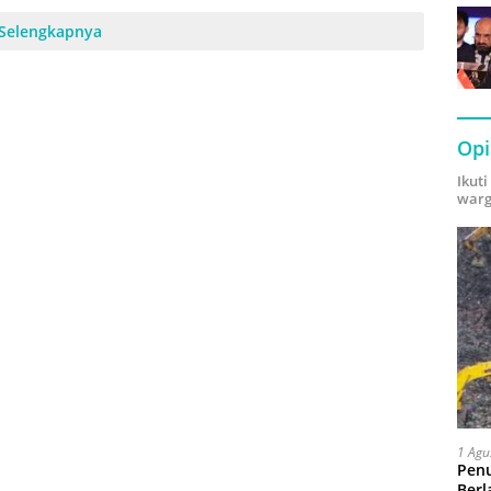
Selengkapnya
Opi
Ikut
warg
1 Agu
Pen
Berl