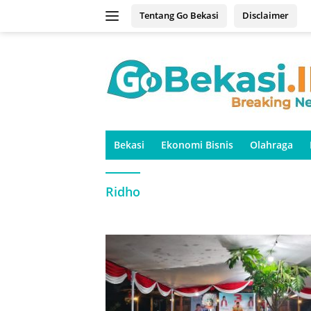
Langsung
Tentang Go Bekasi
Disclaimer
ke
konten
Bekasi
Ekonomi Bisnis
Olahraga
Ridho