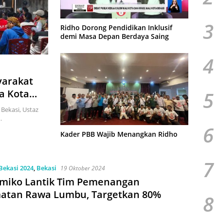
3
Ridho Dorong Pendidikan Inklusif
demi Masa Depan Berdaya Saing
4
yarakat
5
a Kota
Bekasi, Ustaz
…
6
Kader PBB Wajib Menangkan Ridho
7
Bekasi 2024
,
Bekasi
19 Oktober 2024
tmiko Lantik Tim Pemenangan
atan Rawa Lumbu, Targetkan 80%
8