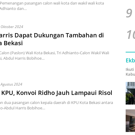
Pemenangan pasangan calon wali kota dan wakil wali kota
9
i Adhianto dan…
 Oktober 2024
1
Harris Dapat Dukungan Tambahan di
a Bekasi
alon (Paslon) Wali Kota Bekasi, Tri Adhianto-Calon Wakil Wali
i, Abdul Harris Bobihoe…
Ekb
Ikut
Kabu
 Agustus 2024
 KPU, Konvoi Ridho Jauh Lampaui Risol
n dua pasangan calon kepala daerah di KPU Kota Bekasi antara
to-Abdul Harris Bobihoe…