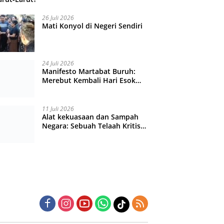
26 Juli 2026
Mati Konyol di Negeri Sendiri
24 Juli 2026
Manifesto Martabat Buruh:
Merebut Kembali Hari Esok
yang Dijual Murah
11 Juli 2026
Alat kekuasaan dan Sampah
Negara: Sebuah Telaah Kritis
atas Turbulensi Penegakkan
Hukum?