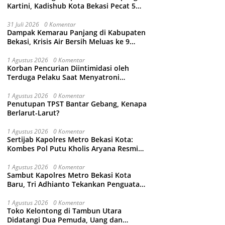
Kartini, Kadishub Kota Bekasi Pecat 5
Oknum Petugas
31 Juli 2026
0 Komentar
Dampak Kemarau Panjang di Kabupaten
Bekasi, Krisis Air Bersih Meluas ke 9
Kecamatan
1 Agustus 2026
0 Komentar
Korban Pencurian Diintimidasi oleh
Terduga Pelaku Saat Menyatroni
Rumahnya di Medan Satria, RT nya
Malah Ikut-Ikutan!
1 Agustus 2026
0 Komentar
Penutupan TPST Bantar Gebang, Kenapa
Berlarut-Larut?
1 Agustus 2026
0 Komentar
Sertijab Kapolres Metro Bekasi Kota:
Kombes Pol Putu Kholis Aryana Resmi
Gantikan Kombes Pol Kusumo Wahyu
Bintoro
1 Agustus 2026
0 Komentar
Sambut Kapolres Metro Bekasi Kota
Baru, Tri Adhianto Tekankan Penguatan
Kolaborasi dan Kamtibmas
1 Agustus 2026
0 Komentar
Toko Kelontong di Tambun Utara
Didatangi Dua Pemuda, Uang dan