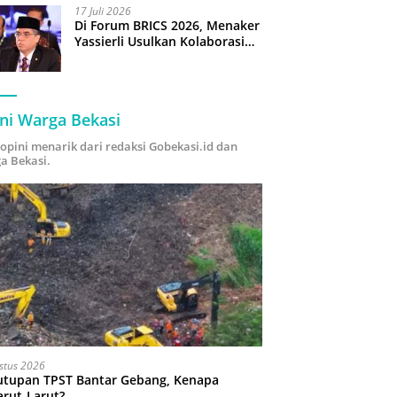
17 Juli 2026
Di Forum BRICS 2026, Menaker
Yassierli Usulkan Kolaborasi
“Future Skills Forecasting”
demi Hadapi Era Ekonomi
Hijau
ni Warga Bekasi
i opini menarik dari redaksi Gobekasi.id dan
a Bekasi.
stus 2026
utupan TPST Bantar Gebang, Kenapa
arut-Larut?