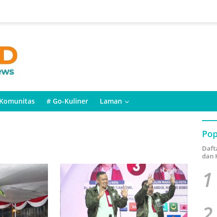
Komunitas
# Go-Kuliner
Laman
Pop
Daft
dan 
1
2