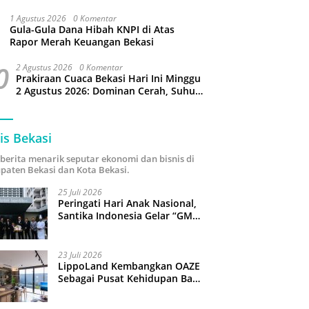
Puluhan Slop Roko Dikuras
1 Agustus 2026
0 Komentar
Gula-Gula Dana Hibah KNPI di Atas
Rapor Merah Keuangan Bekasi
0
2 Agustus 2026
0 Komentar
Prakiraan Cuaca Bekasi Hari Ini Minggu
2 Agustus 2026: Dominan Cerah, Suhu
Capai 34 Derajat Celcius
is Bekasi
i berita menarik seputar ekonomi dan bisnis di
paten Bekasi dan Kota Bekasi.
25 Juli 2026
Peringati Hari Anak Nasional,
Santika Indonesia Gelar “GM
For A Day 2026”: 43 Anak
Pimpin Operasional Hotel
23 Juli 2026
LippoLand Kembangkan OAZE
Sebagai Pusat Kehidupan Baru
di Cikarang