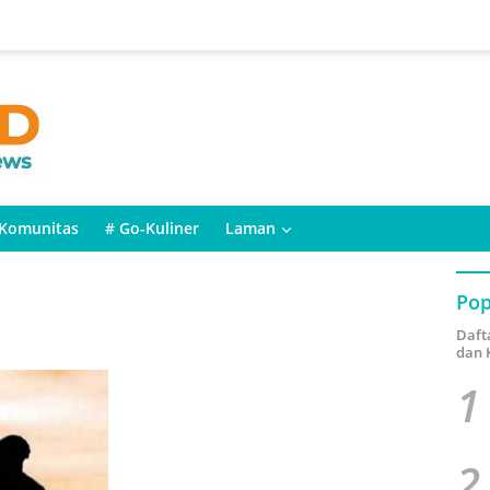
Komunitas
# Go-Kuliner
Laman
Pop
Daft
dan 
1
2