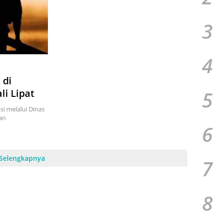
3
4
 di
5
i Lipat
i melalui Dinas
an
6
Selengkapnya
7
8