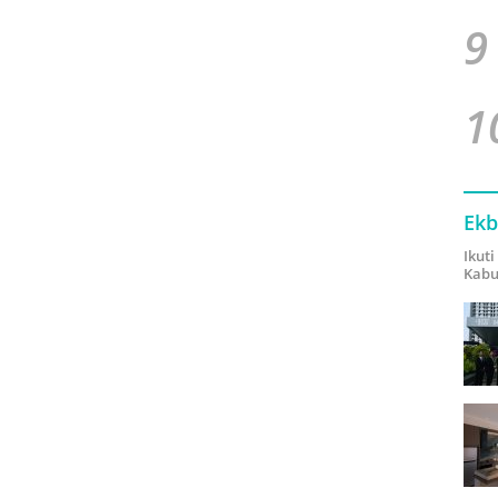
9
1
Ekb
Ikut
Kabu