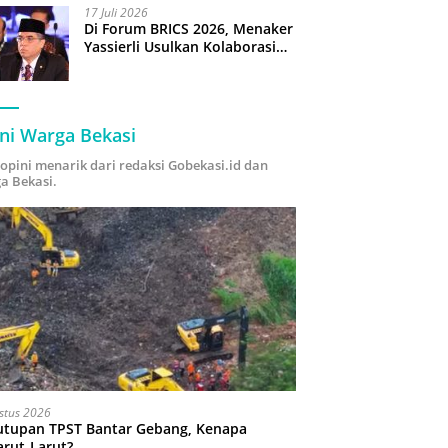
17 Juli 2026
Di Forum BRICS 2026, Menaker
Yassierli Usulkan Kolaborasi
“Future Skills Forecasting”
demi Hadapi Era Ekonomi
Hijau
ni Warga Bekasi
i opini menarik dari redaksi Gobekasi.id dan
a Bekasi.
stus 2026
utupan TPST Bantar Gebang, Kenapa
arut-Larut?