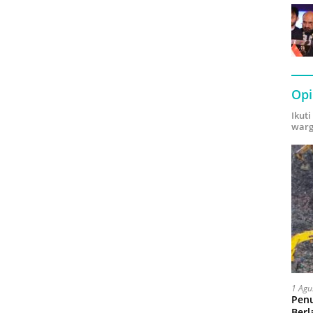
Opi
Ikut
warg
1 Agu
Pen
Berl