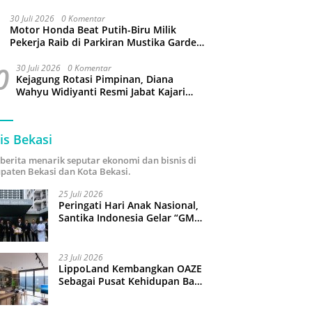
Jangan Gaptek dan Larang Tutup Kolom
Komentar Medsos
30 Juli 2026
0 Komentar
Motor Honda Beat Putih-Biru Milik
Pekerja Raib di Parkiran Mustika Garden
Tamansari Bekasi
0
30 Juli 2026
0 Komentar
Kejagung Rotasi Pimpinan, Diana
Wahyu Widiyanti Resmi Jabat Kajari
Kota Bekasi
is Bekasi
i berita menarik seputar ekonomi dan bisnis di
paten Bekasi dan Kota Bekasi.
25 Juli 2026
Peringati Hari Anak Nasional,
Santika Indonesia Gelar “GM
For A Day 2026”: 43 Anak
Pimpin Operasional Hotel
23 Juli 2026
LippoLand Kembangkan OAZE
Sebagai Pusat Kehidupan Baru
di Cikarang