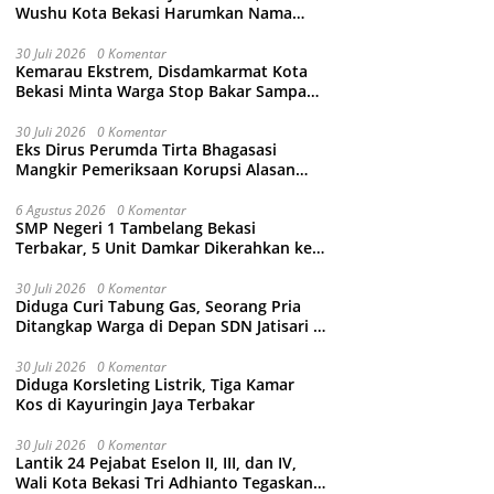
Wushu Kota Bekasi Harumkan Nama
Jawa Barat
30 Juli 2026
0 Komentar
Kemarau Ekstrem, Disdamkarmat Kota
Bekasi Minta Warga Stop Bakar Sampah
Sembarangan
30 Juli 2026
0 Komentar
Eks Dirus Perumda Tirta Bhagasasi
Mangkir Pemeriksaan Korupsi Alasan
Sakit Kepala, Kejari Kabupaten Bekasi
Ancam Jemput Paksa
6 Agustus 2026
0 Komentar
SMP Negeri 1 Tambelang Bekasi
Terbakar, 5 Unit Damkar Dikerahkan ke
Lokasi
30 Juli 2026
0 Komentar
Diduga Curi Tabung Gas, Seorang Pria
Ditangkap Warga di Depan SDN Jatisari 1
Jatiasih
30 Juli 2026
0 Komentar
Diduga Korsleting Listrik, Tiga Kamar
Kos di Kayuringin Jaya Terbakar
30 Juli 2026
0 Komentar
Lantik 24 Pejabat Eselon II, III, dan IV,
Wali Kota Bekasi Tri Adhianto Tegaskan