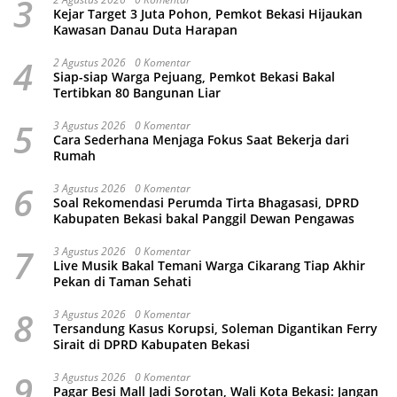
3
Kejar Target 3 Juta Pohon, Pemkot Bekasi Hijaukan
Kawasan Danau Duta Harapan
4
2 Agustus 2026
0 Komentar
Siap-siap Warga Pejuang, Pemkot Bekasi Bakal
Tertibkan 80 Bangunan Liar
5
3 Agustus 2026
0 Komentar
Cara Sederhana Menjaga Fokus Saat Bekerja dari
Rumah
6
3 Agustus 2026
0 Komentar
Soal Rekomendasi Perumda Tirta Bhagasasi, DPRD
Kabupaten Bekasi bakal Panggil Dewan Pengawas
7
3 Agustus 2026
0 Komentar
Live Musik Bakal Temani Warga Cikarang Tiap Akhir
Pekan di Taman Sehati
8
3 Agustus 2026
0 Komentar
Tersandung Kasus Korupsi, Soleman Digantikan Ferry
Sirait di DPRD Kabupaten Bekasi
9
3 Agustus 2026
0 Komentar
Pagar Besi Mall Jadi Sorotan, Wali Kota Bekasi: Jangan