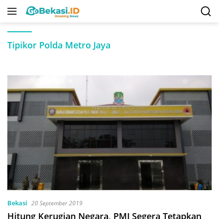
Langsung
ke
konten
Tipikor Polda Metro Jaya
Bekasi
20 September 2019
Hitung Kerugian Negara, PMJ Segera Tetapkan