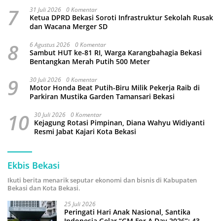
Wali Kota Beri Sanksi Pemecatan
7
31 Juli 2026
0 Komentar
Ketua DPRD Bekasi Soroti Infrastruktur Sekolah Rusak
dan Wacana Merger SD
8
6 Agustus 2026
0 Komentar
Sambut HUT ke-81 RI, Warga Karangbahagia Bekasi
Bentangkan Merah Putih 500 Meter
9
30 Juli 2026
0 Komentar
Motor Honda Beat Putih-Biru Milik Pekerja Raib di
Parkiran Mustika Garden Tamansari Bekasi
10
30 Juli 2026
0 Komentar
Kejagung Rotasi Pimpinan, Diana Wahyu Widiyanti
Resmi Jabat Kajari Kota Bekasi
Ekbis Bekasi
Ikuti berita menarik seputar ekonomi dan bisnis di Kabupaten
Bekasi dan Kota Bekasi.
25 Juli 2026
Peringati Hari Anak Nasional, Santika
Indonesia Gelar “GM For A Day 2026”: 43