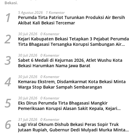
Bekasi.
1
5 Agustus 2026
1 Komentar
Perumda Tirta Patriot Turunkan Produksi Air Bersih
Akibat Kali Bekasi Tercemar
2
30 Juli 2026
0 Komentar
Kejari Kabupaten Bekasi Tetapkan 3 Pejabat Perumda
Tirta Bhagasasi Tersangka Korupsi Sambungan Air
Rp4,5 Miliar
3
30 Juli 2026
0 Komentar
Sabet 6 Medali di Kejurnas 2026, Atlet Wushu Kota
Bekasi Harumkan Nama Jawa Barat
4
30 Juli 2026
0 Komentar
Kemarau Ekstrem, Disdamkarmat Kota Bekasi Minta
Warga Stop Bakar Sampah Sembarangan
5
30 Juli 2026
0 Komentar
Eks Dirus Perumda Tirta Bhagasasi Mangkir
Pemeriksaan Korupsi Alasan Sakit Kepala, Kejari
Kabupaten Bekasi Ancam Jemput Paksa
6
31 Juli 2026
0 Komentar
Lagi Viral Oknum Dishub Bekasi Peras Sopir Truk
Jutaan Rupiah, Gubernur Dedi Mulyadi Murka Minta