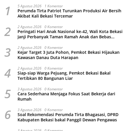
1
5 Agustus 2026
1 Komentar
Perumda Tirta Patriot Turunkan Produksi Air Bersih
Akibat Kali Bekasi Tercemar
2
2 Agustus 2026
0 Komentar
Peringati Hari Anak Nasional ke-42, Wali Kota Bekasi
Janji Perbanyak Taman Ramah Anak dan Bebas
Perundungan
3
2 Agustus 2026
0 Komentar
Kejar Target 3 Juta Pohon, Pemkot Bekasi Hijaukan
Kawasan Danau Duta Harapan
4
2 Agustus 2026
0 Komentar
Siap-siap Warga Pejuang, Pemkot Bekasi Bakal
Tertibkan 80 Bangunan Liar
5
3 Agustus 2026
0 Komentar
Cara Sederhana Menjaga Fokus Saat Bekerja dari
Rumah
6
3 Agustus 2026
0 Komentar
Soal Rekomendasi Perumda Tirta Bhagasasi, DPRD
Kabupaten Bekasi bakal Panggil Dewan Pengawas
3 Agustus 2026
0 Komentar