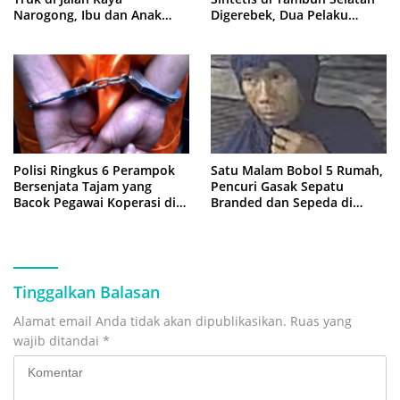
Narogong, Ibu dan Anak
Digerebek, Dua Pelaku
Dievakuasi ke Rumah Sakit
Diringkus Polisi
Polisi Ringkus 6 Perampok
Satu Malam Bobol 5 Rumah,
Bersenjata Tajam yang
Pencuri Gasak Sepatu
Bacok Pegawai Koperasi di
Branded dan Sepeda di
Cibitung
Cluster Jatisampurna
Tinggalkan Balasan
Alamat email Anda tidak akan dipublikasikan.
Ruas yang
wajib ditandai
*