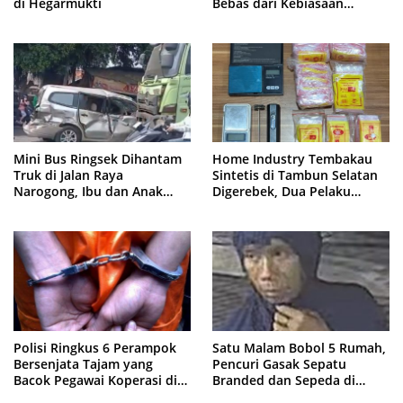
di Hegarmukti
Bebas dari Kebiasaan
Merokok
Mini Bus Ringsek Dihantam
Home Industry Tembakau
Truk di Jalan Raya
Sintetis di Tambun Selatan
Narogong, Ibu dan Anak
Digerebek, Dua Pelaku
Dievakuasi ke Rumah Sakit
Diringkus Polisi
Polisi Ringkus 6 Perampok
Satu Malam Bobol 5 Rumah,
Bersenjata Tajam yang
Pencuri Gasak Sepatu
Bacok Pegawai Koperasi di
Branded dan Sepeda di
Cibitung
Cluster Jatisampurna