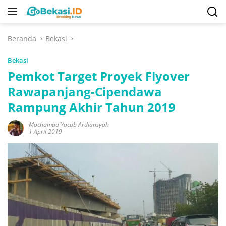
Langsung
ke
konten
Beranda
Bekasi
Bekasi
Pemkot Target Proyek Flyover
Rawapanjang-Cipendawa
Rampung Akhir Tahun 2019
Mochamad Yacub Ardiansyah
1 April 2019