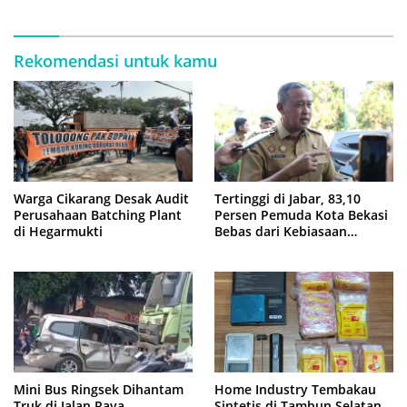
Rekomendasi untuk kamu
Warga Cikarang Desak Audit
Tertinggi di Jabar, 83,10
Perusahaan Batching Plant
Persen Pemuda Kota Bekasi
di Hegarmukti
Bebas dari Kebiasaan
Merokok
Mini Bus Ringsek Dihantam
Home Industry Tembakau
Truk di Jalan Raya
Sintetis di Tambun Selatan