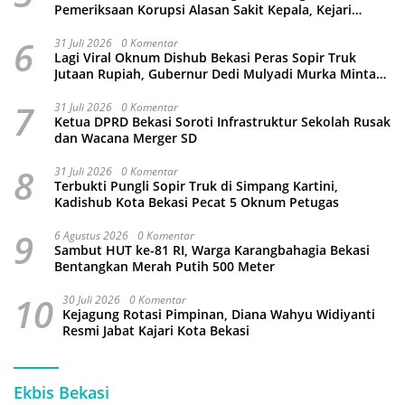
Pemeriksaan Korupsi Alasan Sakit Kepala, Kejari
Kabupaten Bekasi Ancam Jemput Paksa
6
31 Juli 2026
0 Komentar
Lagi Viral Oknum Dishub Bekasi Peras Sopir Truk
Jutaan Rupiah, Gubernur Dedi Mulyadi Murka Minta
Wali Kota Beri Sanksi Pemecatan
7
31 Juli 2026
0 Komentar
Ketua DPRD Bekasi Soroti Infrastruktur Sekolah Rusak
dan Wacana Merger SD
8
31 Juli 2026
0 Komentar
Terbukti Pungli Sopir Truk di Simpang Kartini,
Kadishub Kota Bekasi Pecat 5 Oknum Petugas
9
6 Agustus 2026
0 Komentar
Sambut HUT ke-81 RI, Warga Karangbahagia Bekasi
Bentangkan Merah Putih 500 Meter
10
30 Juli 2026
0 Komentar
Kejagung Rotasi Pimpinan, Diana Wahyu Widiyanti
Resmi Jabat Kajari Kota Bekasi
Ekbis Bekasi