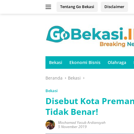
Langsung
Tentang Go Bekasi
Disclaimer
ke
konten
Bekasi
Ekonomi Bisnis
Olahraga
Beranda
Bekasi
Bekasi
Disebut Kota Preman,
Tidak Benar!
Mochamad Yacub Ardiansyah
5 November 2019