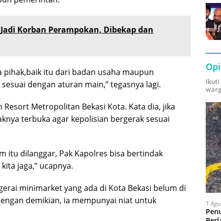
p Jadi Korban Perampokan, Dibekap dan
Opi
 pihak,baik itu dari badan usaha maupun
Ikut
 sesuai dengan aturan main,” tegasnya lagi.
warg
Resort Metropolitan Bekasi Kota. Kata dia, jika
haknya terbuka agar kepolisian bergerak sesuai
 itu dilanggar, Pak Kapolres bisa bertindak
kita jaga,” ucapnya.
gerai minimarket yang ada di Kota Bekasi belum di
Dengan demikian, ia mempunyai niat untuk
1 Agu
Pen
Berl