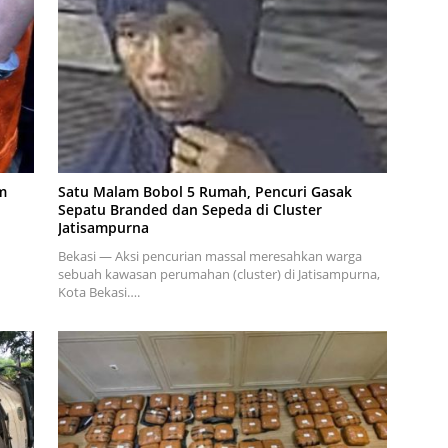
m
Satu Malam Bobol 5 Rumah, Pencuri Gasak
Sepatu Branded dan Sepeda di Cluster
Jatisampurna
Bekasi — Aksi pencurian massal meresahkan warga
sebuah kawasan perumahan (cluster) di Jatisampurna,
Kota Bekasi….