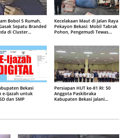
lam Bobol 5 Rumah,
Kecelakaan Maut di Jalan Raya
 Gasak Sepatu Branded
Pekayon Bekasi: Mobil Tabrak
da di Cluster
Pohon, Pengemudi Tewas
purna
Terjepit
abupaten Bekasi
Persiapan HUT ke-81 RI: 50
 e-Ijazah untuk
Anggota Paskibraka
 SD dan SMP
Kabupaten Bekasi Jalani
Latihan Intensif di Cikarang