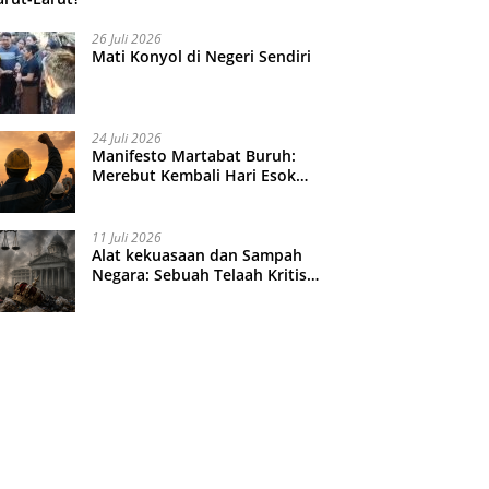
26 Juli 2026
Mati Konyol di Negeri Sendiri
24 Juli 2026
Manifesto Martabat Buruh:
Merebut Kembali Hari Esok
yang Dijual Murah
11 Juli 2026
Alat kekuasaan dan Sampah
Negara: Sebuah Telaah Kritis
atas Turbulensi Penegakkan
Hukum?