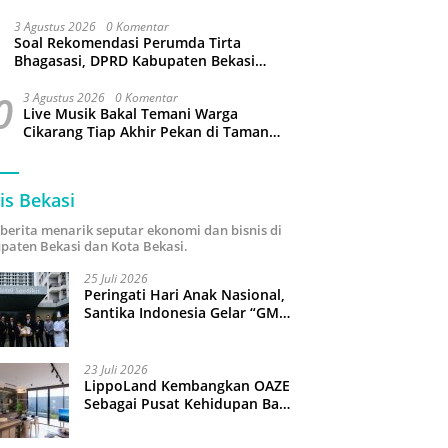
3 Agustus 2026
0 Komentar
Soal Rekomendasi Perumda Tirta
Bhagasasi, DPRD Kabupaten Bekasi
bakal Panggil Dewan Pengawas
0
3 Agustus 2026
0 Komentar
Live Musik Bakal Temani Warga
Cikarang Tiap Akhir Pekan di Taman
Sehati
is Bekasi
i berita menarik seputar ekonomi dan bisnis di
paten Bekasi dan Kota Bekasi.
25 Juli 2026
Peringati Hari Anak Nasional,
Santika Indonesia Gelar “GM
For A Day 2026”: 43 Anak
Pimpin Operasional Hotel
23 Juli 2026
LippoLand Kembangkan OAZE
Sebagai Pusat Kehidupan Baru
di Cikarang