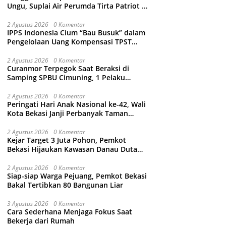
Ungu, Suplai Air Perumda Tirta Patriot di
Sejumlah Wilayah Bekasi Terganggu
2 Agustus 2026
0 Komentar
IPPS Indonesia Cium “Bau Busuk” dalam
Pengelolaan Uang Kompensasi TPST
Bantargebang
2 Agustus 2026
0 Komentar
Curanmor Terpegok Saat Beraksi di
Samping SPBU Cimuning, 1 Pelaku
Ditangkap
2 Agustus 2026
0 Komentar
Peringati Hari Anak Nasional ke-42, Wali
Kota Bekasi Janji Perbanyak Taman
Ramah Anak dan Bebas Perundungan
2 Agustus 2026
0 Komentar
Kejar Target 3 Juta Pohon, Pemkot
Bekasi Hijaukan Kawasan Danau Duta
Harapan
2 Agustus 2026
0 Komentar
Siap-siap Warga Pejuang, Pemkot Bekasi
Bakal Tertibkan 80 Bangunan Liar
3 Agustus 2026
0 Komentar
Cara Sederhana Menjaga Fokus Saat
Bekerja dari Rumah