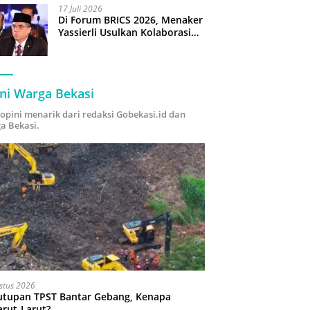
17 Juli 2026
Di Forum BRICS 2026, Menaker
Yassierli Usulkan Kolaborasi
“Future Skills Forecasting”
demi Hadapi Era Ekonomi
Hijau
ni Warga Bekasi
i opini menarik dari redaksi Gobekasi.id dan
a Bekasi.
stus 2026
utupan TPST Bantar Gebang, Kenapa
arut-Larut?