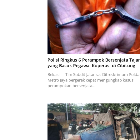
Polisi Ringkus 6 Perampok Bersenjata Taja
yang Bacok Pegawai Koperasi di Cibitung
Bekasi — Tim Subdit Jatanras Ditreskrimum Polda
Metro Jaya bergerak cepat mengungkap kasus
perampokan bersenjata…