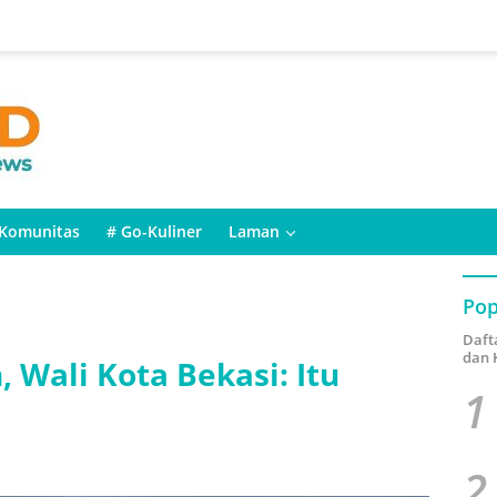
Komunitas
# Go-Kuliner
Laman
Pop
Daft
dan 
 Wali Kota Bekasi: Itu
1
2