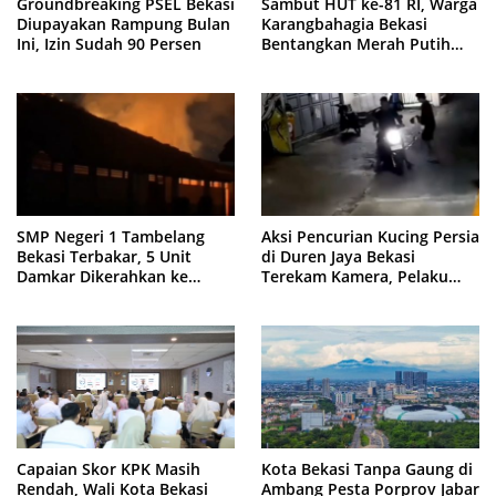
Groundbreaking PSEL Bekasi
Sambut HUT ke-81 RI, Warga
Diupayakan Rampung Bulan
Karangbahagia Bekasi
Ini, Izin Sudah 90 Persen
Bentangkan Merah Putih
500 Meter
SMP Negeri 1 Tambelang
Aksi Pencurian Kucing Persia
Bekasi Terbakar, 5 Unit
di Duren Jaya Bekasi
Damkar Dikerahkan ke
Terekam Kamera, Pelaku
Lokasi
Berboncengan Motor
Capaian Skor KPK Masih
Kota Bekasi Tanpa Gaung di
Rendah, Wali Kota Bekasi
Ambang Pesta Porprov Jabar