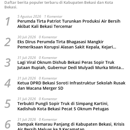
Daftar berita populer terbaru di Kabupaten Bekasi dan Kota
Bekasi.
1
5 Agustus 2026
1 Komentar
Perumda Tirta Patriot Turunkan Produksi Air Bersih
Akibat Kali Bekasi Tercemar
2
30 Juli 2026
0 Komentar
Eks Dirus Perumda Tirta Bhagasasi Mangkir
Pemeriksaan Korupsi Alasan Sakit Kepala, Kejari
Kabupaten Bekasi Ancam Jemput Paksa
3
31 Juli 2026
0 Komentar
Lagi Viral Oknum Dishub Bekasi Peras Sopir Truk
Jutaan Rupiah, Gubernur Dedi Mulyadi Murka Minta
Wali Kota Beri Sanksi Pemecatan
4
31 Juli 2026
0 Komentar
Ketua DPRD Bekasi Soroti Infrastruktur Sekolah Rusak
dan Wacana Merger SD
5
31 Juli 2026
0 Komentar
Terbukti Pungli Sopir Truk di Simpang Kartini,
Kadishub Kota Bekasi Pecat 5 Oknum Petugas
6
31 Juli 2026
0 Komentar
Dampak Kemarau Panjang di Kabupaten Bekasi, Krisis
Air Bersih Meluas ke 9 Kecamatan