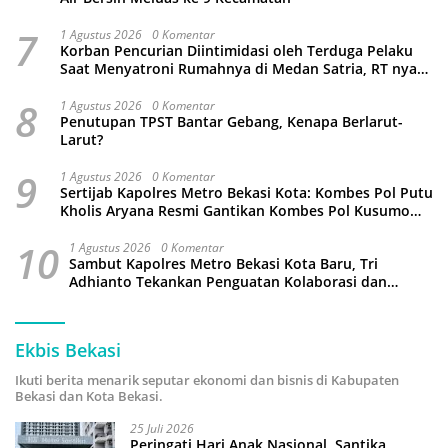
7
1 Agustus 2026
0 Komentar
Korban Pencurian Diintimidasi oleh Terduga Pelaku
Saat Menyatroni Rumahnya di Medan Satria, RT nya
Malah Ikut-Ikutan!
8
1 Agustus 2026
0 Komentar
Penutupan TPST Bantar Gebang, Kenapa Berlarut-
Larut?
9
1 Agustus 2026
0 Komentar
Sertijab Kapolres Metro Bekasi Kota: Kombes Pol Putu
Kholis Aryana Resmi Gantikan Kombes Pol Kusumo
Wahyu Bintoro
10
1 Agustus 2026
0 Komentar
Sambut Kapolres Metro Bekasi Kota Baru, Tri
Adhianto Tekankan Penguatan Kolaborasi dan
Kamtibmas
Ekbis Bekasi
Ikuti berita menarik seputar ekonomi dan bisnis di Kabupaten
Bekasi dan Kota Bekasi.
25 Juli 2026
Peringati Hari Anak Nasional, Santika