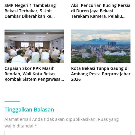
SMP Negeri 1 Tambelang
Aksi Pencurian Kucing Persia
Bekasi Terbakar, 5 Unit
di Duren Jaya Bekasi
Damkar Dikerahkan ke
Terekam Kamera, Pelaku
Lokasi
Berboncengan Motor
Capaian Skor KPK Masih
Kota Bekasi Tanpa Gaung di
Rendah, Wali Kota Bekasi
Ambang Pesta Porprov Jabar
Rombak Sistem Pengawasan
2026
Berbasis Risiko
Tinggalkan Balasan
Alamat email Anda tidak akan dipublikasikan.
Ruas yang
wajib ditandai
*