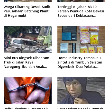
Warga Cikarang Desak Audit
Tertinggi di Jabar, 83,10
Perusahaan Batching Plant
Persen Pemuda Kota Bekasi
di Hegarmukti
Bebas dari Kebiasaan
Merokok
Mini Bus Ringsek Dihantam
Home Industry Tembakau
Truk di Jalan Raya
Sintetis di Tambun Selatan
Narogong, Ibu dan Anak
Digerebek, Dua Pelaku
Dievakuasi ke Rumah Sakit
Diringkus Polisi
Polisi Ringkus 6 Perampok
Satu Malam Bobol 5 Rumah,