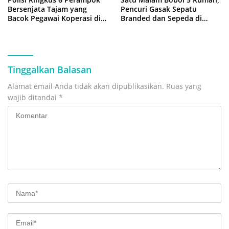
Bersenjata Tajam yang
Pencuri Gasak Sepatu
Bacok Pegawai Koperasi di
Branded dan Sepeda di
Cibitung
Cluster Jatisampurna
Tinggalkan Balasan
Alamat email Anda tidak akan dipublikasikan.
Ruas yang
wajib ditandai
*