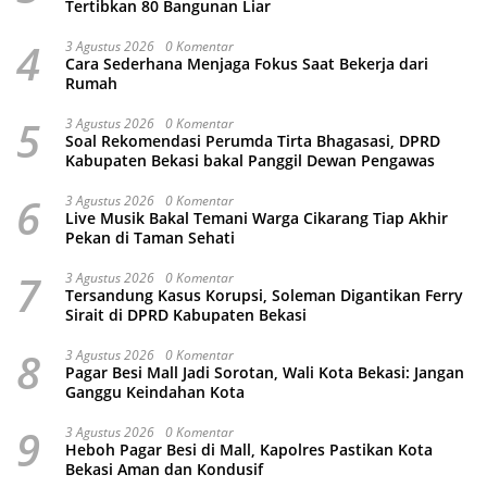
Tertibkan 80 Bangunan Liar
4
3 Agustus 2026
0 Komentar
Cara Sederhana Menjaga Fokus Saat Bekerja dari
Rumah
5
3 Agustus 2026
0 Komentar
Soal Rekomendasi Perumda Tirta Bhagasasi, DPRD
Kabupaten Bekasi bakal Panggil Dewan Pengawas
6
3 Agustus 2026
0 Komentar
Live Musik Bakal Temani Warga Cikarang Tiap Akhir
Pekan di Taman Sehati
7
3 Agustus 2026
0 Komentar
Tersandung Kasus Korupsi, Soleman Digantikan Ferry
Sirait di DPRD Kabupaten Bekasi
8
3 Agustus 2026
0 Komentar
Pagar Besi Mall Jadi Sorotan, Wali Kota Bekasi: Jangan
Ganggu Keindahan Kota
9
3 Agustus 2026
0 Komentar
Heboh Pagar Besi di Mall, Kapolres Pastikan Kota
Bekasi Aman dan Kondusif