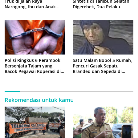
Truk di Jalan Raya
Sintetis di Tambun Selatan
Narogong, Ibu dan Anak
Digerebek, Dua Pelaku
Dievakuasi ke Rumah Sakit
Diringkus Polisi
Polisi Ringkus 6 Perampok
Satu Malam Bobol 5 Rumah,
Bersenjata Tajam yang
Pencuri Gasak Sepatu
Bacok Pegawai Koperasi di
Branded dan Sepeda di
Cibitung
Cluster Jatisampurna
Rekomendasi untuk kamu