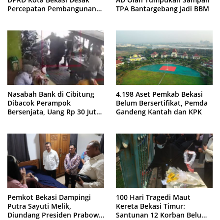
Percepatan Pembangunan
TPA Bantargebang Jadi BBM
Jembatan KCM Wisma Asri
Nasabah Bank di Cibitung
4.198 Aset Pemkab Bekasi
Dibacok Perampok
Belum Bersertifikat, Pemda
Bersenjata, Uang Rp 30 Juta
Gandeng Kantah dan KPK
Raib
Pemkot Bekasi Dampingi
100 Hari Tragedi Maut
Putra Sayuti Melik,
Kereta Bekasi Timur:
Diundang Presiden Prabowo
Santunan 12 Korban Belum