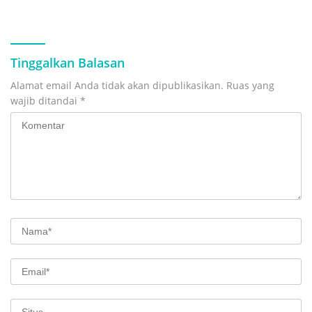
ke Istana Negara
Cair, Keluarga Tagih
Kepastian
Tinggalkan Balasan
Alamat email Anda tidak akan dipublikasikan.
Ruas yang
wajib ditandai
*