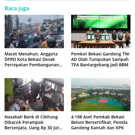
Baca Juga
Macet Menahun, Anggota
Pemkot Bekasi Gandeng TNI
DPRD Kota Bekasi Desak
AD Olah Tumpukan Sampah
Percepatan Pembangunan
TPA Bantargebang Jadi BBM
Jembatan KCM Wisma Asri
Nasabah Bank di Cibitung
4.198 Aset Pemkab Bekasi
Dibacok Perampok
Belum Bersertifikat, Pemda
Bersenjata, Uang Rp 30 Juta
Gandeng Kantah dan KPK
Raib