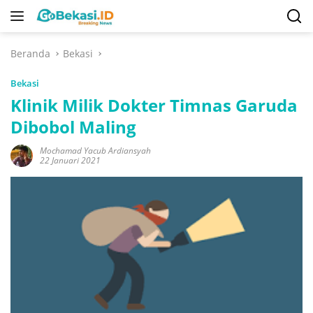
Langsung
ke
konten
Beranda
Bekasi
Bekasi
Klinik Milik Dokter Timnas Garuda
Dibobol Maling
Mochamad Yacub Ardiansyah
22 Januari 2021