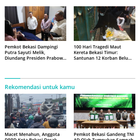
Pemkot Bekasi Dampingi
100 Hari Tragedi Maut
Putra Sayuti Melik,
Kereta Bekasi Timur:
Diundang Presiden Prabowo
Santunan 12 Korban Belum
ke Istana Negara
Cair, Keluarga Tagih
Kepastian
Rekomendasi untuk kamu
Macet Menahun, Anggota
Pemkot Bekasi Gandeng TNI
DPRD Kota Bekasi Desak
AD Olah Tumpukan Sampah