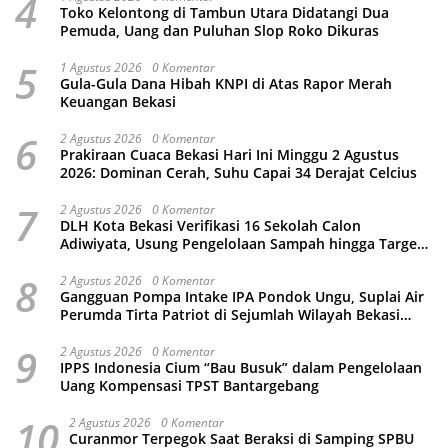
4
Toko Kelontong di Tambun Utara Didatangi Dua
Pemuda, Uang dan Puluhan Slop Roko Dikuras
5
1 Agustus 2026
0 Komentar
Gula-Gula Dana Hibah KNPI di Atas Rapor Merah
Keuangan Bekasi
6
2 Agustus 2026
0 Komentar
Prakiraan Cuaca Bekasi Hari Ini Minggu 2 Agustus
2026: Dominan Cerah, Suhu Capai 34 Derajat Celcius
7
2 Agustus 2026
0 Komentar
DLH Kota Bekasi Verifikasi 16 Sekolah Calon
Adiwiyata, Usung Pengelolaan Sampah hingga Target
3 Juta Pohon
8
2 Agustus 2026
0 Komentar
Gangguan Pompa Intake IPA Pondok Ungu, Suplai Air
Perumda Tirta Patriot di Sejumlah Wilayah Bekasi
Terganggu
9
2 Agustus 2026
0 Komentar
IPPS Indonesia Cium “Bau Busuk” dalam Pengelolaan
Uang Kompensasi TPST Bantargebang
10
2 Agustus 2026
0 Komentar
Curanmor Terpegok Saat Beraksi di Samping SPBU