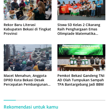
Rekor Baru Literasi
Siswa SD Kelas 2 Cikarang
Kabupaten Bekasi di Tingkat
Raih Penghargaan Emas
Provinsi
Olimpiade Matematika
Internasional di Malaysia
Macet Menahun, Anggota
Pemkot Bekasi Gandeng TNI
DPRD Kota Bekasi Desak
AD Olah Tumpukan Sampah
Percepatan Pembangunan
TPA Bantargebang Jadi BBM
Jembatan KCM Wisma Asri
Rekomendasi untuk kamu