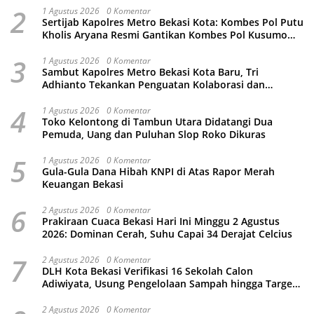
2
1 Agustus 2026
0 Komentar
Sertijab Kapolres Metro Bekasi Kota: Kombes Pol Putu
Kholis Aryana Resmi Gantikan Kombes Pol Kusumo
Wahyu Bintoro
3
1 Agustus 2026
0 Komentar
Sambut Kapolres Metro Bekasi Kota Baru, Tri
Adhianto Tekankan Penguatan Kolaborasi dan
Kamtibmas
4
1 Agustus 2026
0 Komentar
Toko Kelontong di Tambun Utara Didatangi Dua
Pemuda, Uang dan Puluhan Slop Roko Dikuras
5
1 Agustus 2026
0 Komentar
Gula-Gula Dana Hibah KNPI di Atas Rapor Merah
Keuangan Bekasi
6
2 Agustus 2026
0 Komentar
Prakiraan Cuaca Bekasi Hari Ini Minggu 2 Agustus
2026: Dominan Cerah, Suhu Capai 34 Derajat Celcius
7
2 Agustus 2026
0 Komentar
DLH Kota Bekasi Verifikasi 16 Sekolah Calon
Adiwiyata, Usung Pengelolaan Sampah hingga Target
3 Juta Pohon
2 Agustus 2026
0 Komentar