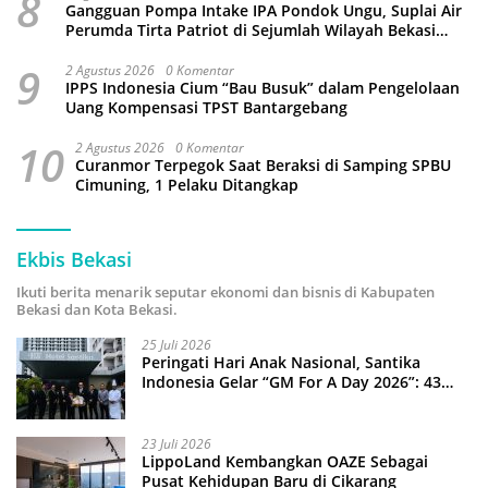
8
Gangguan Pompa Intake IPA Pondok Ungu, Suplai Air
Perumda Tirta Patriot di Sejumlah Wilayah Bekasi
Terganggu
9
2 Agustus 2026
0 Komentar
IPPS Indonesia Cium “Bau Busuk” dalam Pengelolaan
Uang Kompensasi TPST Bantargebang
10
2 Agustus 2026
0 Komentar
Curanmor Terpegok Saat Beraksi di Samping SPBU
Cimuning, 1 Pelaku Ditangkap
Ekbis Bekasi
Ikuti berita menarik seputar ekonomi dan bisnis di Kabupaten
Bekasi dan Kota Bekasi.
25 Juli 2026
Peringati Hari Anak Nasional, Santika
Indonesia Gelar “GM For A Day 2026”: 43
Anak Pimpin Operasional Hotel
23 Juli 2026
LippoLand Kembangkan OAZE Sebagai
Pusat Kehidupan Baru di Cikarang