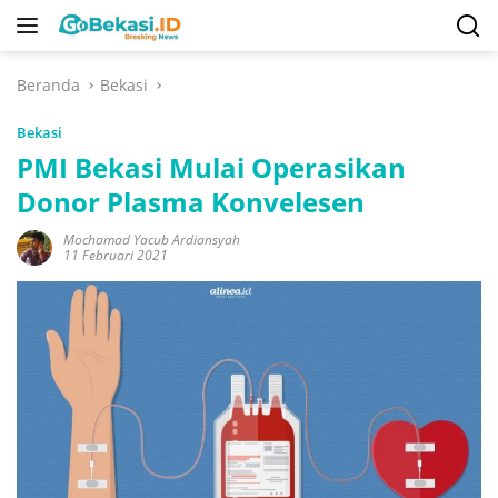
Langsung
ke
konten
Beranda
Bekasi
Bekasi
PMI Bekasi Mulai Operasikan
Donor Plasma Konvelesen
Mochamad Yacub Ardiansyah
11 Februari 2021