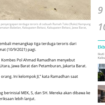
9
1
m penyergapan terduga teroris di sebuah Rumah Toko (Ruko) Kampung
matan Babelan, Kabupaten Bekasi, Kabupaten Bekasi, Jawa Barat,
embali menangkap tiga terduga teroris dari
Ekb
mat (10/9/2021) pagi.
Ikut
Kabu
ri Kombes Pol Ahmad Ramadhan menyebut
Utara, Jawa Barat dan Petamburan, Jakarta Barat.
orang. Ini kelompok JI,” kata Ramadhan saat
ng berinisial MEK, S, dan SH. Mereka akan dibawa ke
iksaan lebih lanjut.