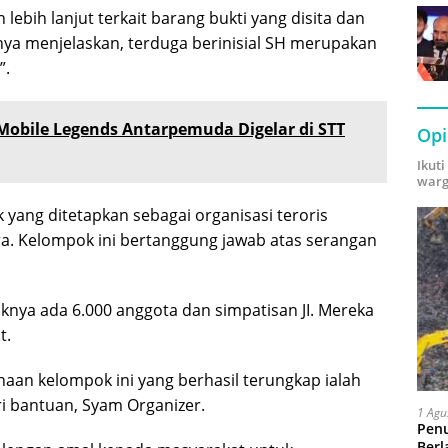
bih lanjut terkait barang bukti yang disita dan
anya menjelaskan, terduga berinisial SH merupakan
”.
obile Legends Antarpemuda Digelar di STT
Opi
Ikut
warg
ang ditetapkan sebagai organisasi teroris
ra. Kelompok ini bertanggung jawab atas serangan
nya ada 6.000 anggota dan simpatisan JI. Mereka
t.
naan kelompok ini yang berhasil terungkap ialah
 bantuan, Syam Organizer.
1 Agu
Pen
Berl