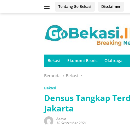
Langsung
Tentang Go Bekasi
Disclaimer
ke
konten
Bekasi
Ekonomi Bisnis
Olahraga
Beranda
Bekasi
Bekasi
Densus Tangkap Terdu
Jakarta
Admin
10 September 2021