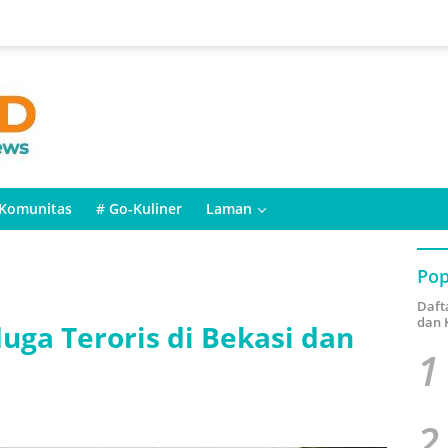
Komunitas
# Go-Kuliner
Laman
Pop
Daft
dan 
ga Teroris di Bekasi dan
1
2