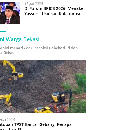
17 Juli 2026
Di Forum BRICS 2026, Menaker
Yassierli Usulkan Kolaborasi
“Future Skills Forecasting”
demi Hadapi Era Ekonomi
Hijau
ni Warga Bekasi
i opini menarik dari redaksi Gobekasi.id dan
a Bekasi.
stus 2026
utupan TPST Bantar Gebang, Kenapa
arut-Larut?