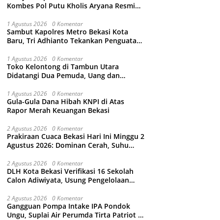
Kombes Pol Putu Kholis Aryana Resmi
Gantikan Kombes Pol Kusumo Wahyu
Bintoro
1 Agustus 2026
0 Komentar
Sambut Kapolres Metro Bekasi Kota
Baru, Tri Adhianto Tekankan Penguatan
Kolaborasi dan Kamtibmas
1 Agustus 2026
0 Komentar
Toko Kelontong di Tambun Utara
Didatangi Dua Pemuda, Uang dan
Puluhan Slop Roko Dikuras
1 Agustus 2026
0 Komentar
Gula-Gula Dana Hibah KNPI di Atas
Rapor Merah Keuangan Bekasi
2 Agustus 2026
0 Komentar
Prakiraan Cuaca Bekasi Hari Ini Minggu 2
Agustus 2026: Dominan Cerah, Suhu
Capai 34 Derajat Celcius
2 Agustus 2026
0 Komentar
DLH Kota Bekasi Verifikasi 16 Sekolah
Calon Adiwiyata, Usung Pengelolaan
Sampah hingga Target 3 Juta Pohon
2 Agustus 2026
0 Komentar
Gangguan Pompa Intake IPA Pondok
Ungu, Suplai Air Perumda Tirta Patriot di