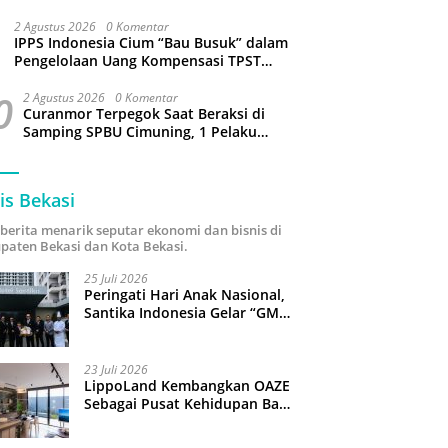
Sejumlah Wilayah Bekasi Terganggu
2 Agustus 2026
0 Komentar
IPPS Indonesia Cium “Bau Busuk” dalam
Pengelolaan Uang Kompensasi TPST
Bantargebang
0
2 Agustus 2026
0 Komentar
Curanmor Terpegok Saat Beraksi di
Samping SPBU Cimuning, 1 Pelaku
Ditangkap
is Bekasi
i berita menarik seputar ekonomi dan bisnis di
paten Bekasi dan Kota Bekasi.
25 Juli 2026
Peringati Hari Anak Nasional,
Santika Indonesia Gelar “GM
For A Day 2026”: 43 Anak
Pimpin Operasional Hotel
23 Juli 2026
LippoLand Kembangkan OAZE
Sebagai Pusat Kehidupan Baru
di Cikarang