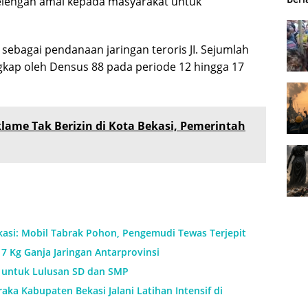
lengan amal kepada masyarakat untuk
 sebagai pendanaan jaringan teroris JI. Sejumlah
ngkap oleh Densus 88 pada periode 12 hingga 17
lame Tak Berizin di Kota Bekasi, Pemerintah
kasi: Mobil Tabrak Pohon, Pengemudi Tewas Terjepit
7 Kg Ganja Jaringan Antarprovinsi
h untuk Lulusan SD dan SMP
aka Kabupaten Bekasi Jalani Latihan Intensif di