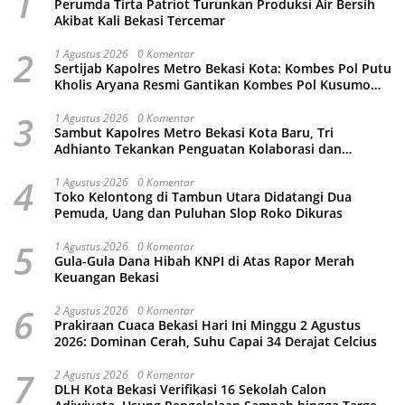
1
Perumda Tirta Patriot Turunkan Produksi Air Bersih
Akibat Kali Bekasi Tercemar
2
1 Agustus 2026
0 Komentar
Sertijab Kapolres Metro Bekasi Kota: Kombes Pol Putu
Kholis Aryana Resmi Gantikan Kombes Pol Kusumo
Wahyu Bintoro
3
1 Agustus 2026
0 Komentar
Sambut Kapolres Metro Bekasi Kota Baru, Tri
Adhianto Tekankan Penguatan Kolaborasi dan
Kamtibmas
4
1 Agustus 2026
0 Komentar
Toko Kelontong di Tambun Utara Didatangi Dua
Pemuda, Uang dan Puluhan Slop Roko Dikuras
5
1 Agustus 2026
0 Komentar
Gula-Gula Dana Hibah KNPI di Atas Rapor Merah
Keuangan Bekasi
6
2 Agustus 2026
0 Komentar
Prakiraan Cuaca Bekasi Hari Ini Minggu 2 Agustus
2026: Dominan Cerah, Suhu Capai 34 Derajat Celcius
7
2 Agustus 2026
0 Komentar
DLH Kota Bekasi Verifikasi 16 Sekolah Calon