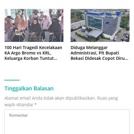
ke Istana Negara
Cair, Keluarga Tagih
Kepastian
100 Hari Tragedi Kecelakaan
Diduga Melanggar
KA Argo Bromo vs KRL,
Administrasi, Plt Bupati
Keluarga Korban Tuntut
Bekasi Didesak Copot Dirum
Kejelasan Hukum
PDAM Tirta Bhagasasi
Tinggalkan Balasan
Alamat email Anda tidak akan dipublikasikan.
Ruas yang
wajib ditandai
*