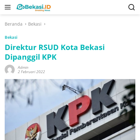
Langsung
ke
konten
Beranda
Bekasi
Bekasi
Direktur RSUD Kota Bekasi
Dipanggil KPK
Admin
2 Februari 2022