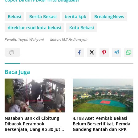
Bekasi
Berita Bekasi
berita kpk
BreakingNews
direktur rsud kota bekasi
Kota Bekasi
Penulis: Yuyun Wahyuni
Editor: M.Y Ardiansyah
Baca Juga
4.198 Aset Pemkab Bekasi
Nasabah Bank di Cibitung
Belum Bersertifikat, Pemda
Dibacok Perampok
Gandeng Kantah dan KPK
Bersenjata, Uang Rp 30 Juta
Raib