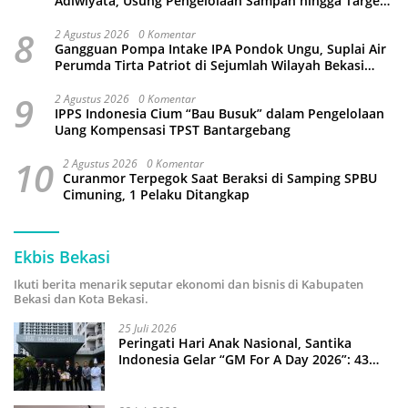
Adiwiyata, Usung Pengelolaan Sampah hingga Target
3 Juta Pohon
8
2 Agustus 2026
0 Komentar
Gangguan Pompa Intake IPA Pondok Ungu, Suplai Air
Perumda Tirta Patriot di Sejumlah Wilayah Bekasi
Terganggu
9
2 Agustus 2026
0 Komentar
IPPS Indonesia Cium “Bau Busuk” dalam Pengelolaan
Uang Kompensasi TPST Bantargebang
10
2 Agustus 2026
0 Komentar
Curanmor Terpegok Saat Beraksi di Samping SPBU
Cimuning, 1 Pelaku Ditangkap
Ekbis Bekasi
Ikuti berita menarik seputar ekonomi dan bisnis di Kabupaten
Bekasi dan Kota Bekasi.
25 Juli 2026
Peringati Hari Anak Nasional, Santika
Indonesia Gelar “GM For A Day 2026”: 43
Anak Pimpin Operasional Hotel