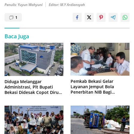
Penulis: Yuyun Wahyuni
Editor: M.Y Ardiansyah
1
Baca Juga
Diduga Melanggar
Pemkab Bekasi Gelar
Administrasi, Plt Bupati
Layanan Jemput Bola
Bekasi Didesak Copot Dirum
Penerbitan NIB Bagi
PDAM Tirta Bhagasasi
Pedagang Pasar Cikarang