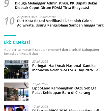
9
Diduga Melanggar Administrasi, Plt Bupati Bekasi
Didesak Copot Dirum PDAM Tirta Bhagasasi
10
2 Agustus 2026
0 Komentar
DLH Kota Bekasi Verifikasi 16 Sekolah Calon
Adiwiyata, Usung Pengelolaan Sampah hingga Target
3 Juta Pohon
Ekbis Bekasi
Ikuti berita menarik seputar ekonomi dan bisnis di Kabupaten
Bekasi dan Kota Bekasi.
25 Juli 2026
Peringati Hari Anak Nasional, Santika
Indonesia Gelar “GM For A Day 2026”: 43
Anak Pimpin Operasional Hotel
23 Juli 2026
LippoLand Kembangkan OAZE Sebagai
Pusat Kehidupan Baru di Cikarang
17 Juli 2026
Di Forum BRICS 2026, Menaker Yassierli