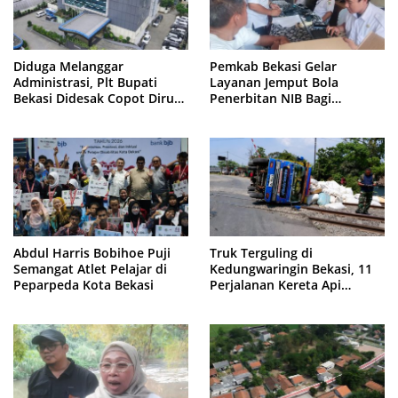
Diduga Melanggar
Pemkab Bekasi Gelar
Administrasi, Plt Bupati
Layanan Jemput Bola
Bekasi Didesak Copot Dirum
Penerbitan NIB Bagi
PDAM Tirta Bhagasasi
Pedagang Pasar Cikarang
Abdul Harris Bobihoe Puji
Truk Terguling di
Semangat Atlet Pelajar di
Kedungwaringin Bekasi, 11
Peparpeda Kota Bekasi
Perjalanan Kereta Api
Sempat Tertahan