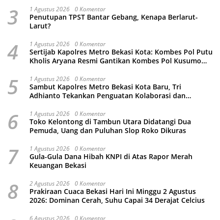
3
1 Agustus 2026
0 Komentar
Penutupan TPST Bantar Gebang, Kenapa Berlarut-
Larut?
4
1 Agustus 2026
0 Komentar
Sertijab Kapolres Metro Bekasi Kota: Kombes Pol Putu
Kholis Aryana Resmi Gantikan Kombes Pol Kusumo
Wahyu Bintoro
5
1 Agustus 2026
0 Komentar
Sambut Kapolres Metro Bekasi Kota Baru, Tri
Adhianto Tekankan Penguatan Kolaborasi dan
Kamtibmas
6
1 Agustus 2026
0 Komentar
Toko Kelontong di Tambun Utara Didatangi Dua
Pemuda, Uang dan Puluhan Slop Roko Dikuras
7
1 Agustus 2026
0 Komentar
Gula-Gula Dana Hibah KNPI di Atas Rapor Merah
Keuangan Bekasi
8
2 Agustus 2026
0 Komentar
Prakiraan Cuaca Bekasi Hari Ini Minggu 2 Agustus
2026: Dominan Cerah, Suhu Capai 34 Derajat Celcius
6 Agustus 2026
0 Komentar