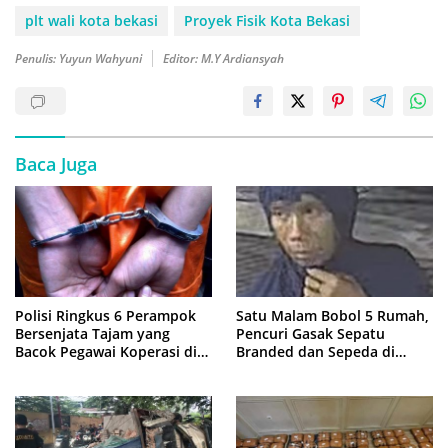
plt wali kota bekasi
Proyek Fisik Kota Bekasi
Penulis: Yuyun Wahyuni
Editor: M.Y Ardiansyah
Baca Juga
Polisi Ringkus 6 Perampok
Satu Malam Bobol 5 Rumah,
Bersenjata Tajam yang
Pencuri Gasak Sepatu
Bacok Pegawai Koperasi di
Branded dan Sepeda di
Cibitung
Cluster Jatisampurna