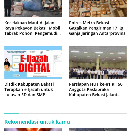
Kecelakaan Maut di Jalan
Polres Metro Bekasi
Raya Pekayon Bekasi: Mobil
Gagalkan Pengiriman 17 Kg
Tabrak Pohon, Pengemudi
Ganja Jaringan Antarprovinsi
Tewas Terjepit
Disdik Kabupaten Bekasi
Persiapan HUT ke-81 RI: 50
Terapkan e-Ijazah untuk
Anggota Paskibraka
Lulusan SD dan SMP
Kabupaten Bekasi Jalani
Latihan Intensif di Cikarang
Rekomendasi untuk kamu