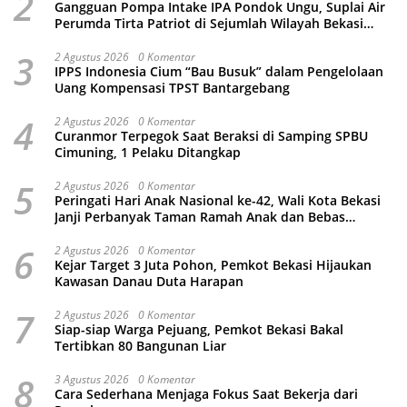
2
Gangguan Pompa Intake IPA Pondok Ungu, Suplai Air
Perumda Tirta Patriot di Sejumlah Wilayah Bekasi
Terganggu
3
2 Agustus 2026
0 Komentar
IPPS Indonesia Cium “Bau Busuk” dalam Pengelolaan
Uang Kompensasi TPST Bantargebang
4
2 Agustus 2026
0 Komentar
Curanmor Terpegok Saat Beraksi di Samping SPBU
Cimuning, 1 Pelaku Ditangkap
5
2 Agustus 2026
0 Komentar
Peringati Hari Anak Nasional ke-42, Wali Kota Bekasi
Janji Perbanyak Taman Ramah Anak dan Bebas
Perundungan
6
2 Agustus 2026
0 Komentar
Kejar Target 3 Juta Pohon, Pemkot Bekasi Hijaukan
Kawasan Danau Duta Harapan
7
2 Agustus 2026
0 Komentar
Siap-siap Warga Pejuang, Pemkot Bekasi Bakal
Tertibkan 80 Bangunan Liar
8
3 Agustus 2026
0 Komentar
Cara Sederhana Menjaga Fokus Saat Bekerja dari