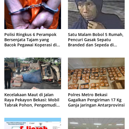
Polisi Ringkus 6 Perampok
Satu Malam Bobol 5 Rumah,
Bersenjata Tajam yang
Pencuri Gasak Sepatu
Bacok Pegawai Koperasi di
Branded dan Sepeda di
Cibitung
Cluster Jatisampurna
Kecelakaan Maut di Jalan
Polres Metro Bekasi
Raya Pekayon Bekasi: Mobil
Gagalkan Pengiriman 17 Kg
Tabrak Pohon, Pengemudi
Ganja Jaringan Antarprovinsi
Tewas Terjepit