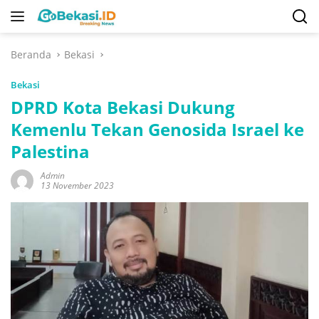
Langsung
ke
konten
Beranda
Bekasi
Bekasi
DPRD Kota Bekasi Dukung
Kemenlu Tekan Genosida Israel ke
Palestina
Admin
13 November 2023