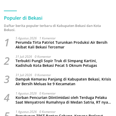
Populer di Bekasi
Daftar berita populer terbaru di Kabupaten Bekasi dan Kota
Bekasi.
1
5 Agustus 2026
1 Komentar
Perumda Tirta Patriot Turunkan Produksi Air Bersih
Akibat Kali Bekasi Tercemar
2
31 Juli 2026
0 Komentar
Terbukti Pungli Sopir Truk di Simpang Kartini,
Kadishub Kota Bekasi Pecat 5 Oknum Petugas
3
31 Juli 2026
0 Komentar
Dampak Kemarau Panjang di Kabupaten Bekasi, Krisis
Air Bersih Meluas ke 9 Kecamatan
4
1 Agustus 2026
0 Komentar
Korban Pencurian Diintimidasi oleh Terduga Pelaku
Saat Menyatroni Rumahnya di Medan Satria, RT nya
Malah Ikut-Ikutan!
5
1 Agustus 2026
0 Komentar
Penutupan TPST Bantar Gebang, Kenapa Berlarut-