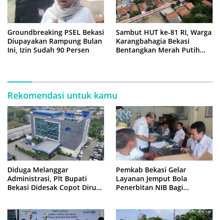
Groundbreaking PSEL Bekasi
Sambut HUT ke-81 RI, Warga
Diupayakan Rampung Bulan
Karangbahagia Bekasi
Ini, Izin Sudah 90 Persen
Bentangkan Merah Putih
500 Meter
Rekomendasi untuk kamu
Diduga Melanggar
Pemkab Bekasi Gelar
Administrasi, Plt Bupati
Layanan Jemput Bola
Bekasi Didesak Copot Dirum
Penerbitan NIB Bagi
PDAM Tirta Bhagasasi
Pedagang Pasar Cikarang