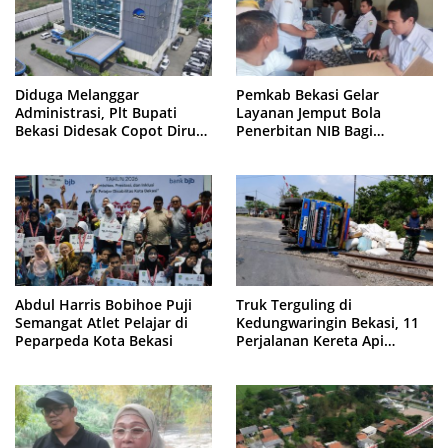
Diduga Melanggar
Pemkab Bekasi Gelar
Administrasi, Plt Bupati
Layanan Jemput Bola
Bekasi Didesak Copot Dirum
Penerbitan NIB Bagi
PDAM Tirta Bhagasasi
Pedagang Pasar Cikarang
Abdul Harris Bobihoe Puji
Truk Terguling di
Semangat Atlet Pelajar di
Kedungwaringin Bekasi, 11
Peparpeda Kota Bekasi
Perjalanan Kereta Api
Sempat Tertahan