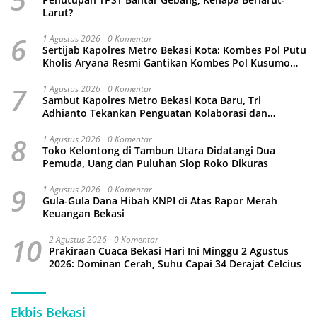
Larut?
6
1 Agustus 2026
0 Komentar
Sertijab Kapolres Metro Bekasi Kota: Kombes Pol Putu
Kholis Aryana Resmi Gantikan Kombes Pol Kusumo
Wahyu Bintoro
7
1 Agustus 2026
0 Komentar
Sambut Kapolres Metro Bekasi Kota Baru, Tri
Adhianto Tekankan Penguatan Kolaborasi dan
Kamtibmas
8
1 Agustus 2026
0 Komentar
Toko Kelontong di Tambun Utara Didatangi Dua
Pemuda, Uang dan Puluhan Slop Roko Dikuras
9
1 Agustus 2026
0 Komentar
Gula-Gula Dana Hibah KNPI di Atas Rapor Merah
Keuangan Bekasi
10
2 Agustus 2026
0 Komentar
Prakiraan Cuaca Bekasi Hari Ini Minggu 2 Agustus
2026: Dominan Cerah, Suhu Capai 34 Derajat Celcius
Ekbis Bekasi