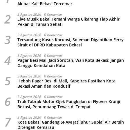
Akibat Kali Bekasi Tercemar
2
3 Agustus 2026
0 Komentar
Live Musik Bakal Temani Warga Cikarang Tiap Akhir
Pekan di Taman Sehati
3
3 Agustus 2026
0 Komentar
Tersandung Kasus Korupsi, Soleman Digantikan Ferry
Sirait di DPRD Kabupaten Bekasi
4
3 Agustus 2026
0 Komentar
Pagar Besi Mall Jadi Sorotan, Wali Kota Bekasi: Jangan
Ganggu Keindahan Kota
5
3 Agustus 2026
0 Komentar
Heboh Pagar Besi di Mall, Kapolres Pastikan Kota
Bekasi Aman dan Kondusif
6
3 Agustus 2026
0 Komentar
Truk Tabrak Motor Ojek Pangkalan di Flyover Kranji
Bekasi, Penumpang Tewas di Tempat
7
3 Agustus 2026
0 Komentar
Kota Bekasi Gandeng SPAM Jatiluhur Suplai Air Bersih
Ditengah Kemarau