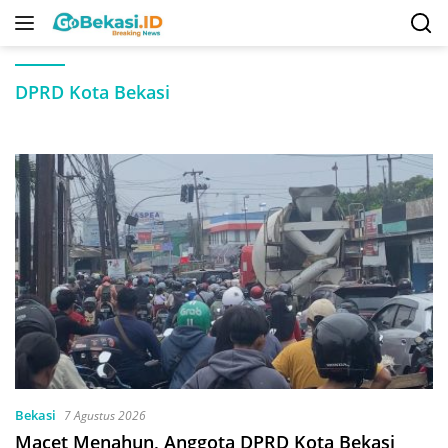
Langsung
ke
konten
DPRD Kota Bekasi
Bekasi
7 Agustus 2026
Macet Menahun, Anggota DPRD Kota Bekasi