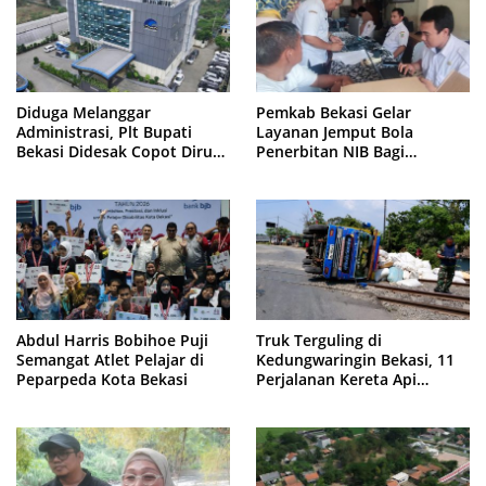
Diduga Melanggar
Pemkab Bekasi Gelar
Administrasi, Plt Bupati
Layanan Jemput Bola
Bekasi Didesak Copot Dirum
Penerbitan NIB Bagi
PDAM Tirta Bhagasasi
Pedagang Pasar Cikarang
Abdul Harris Bobihoe Puji
Truk Terguling di
Semangat Atlet Pelajar di
Kedungwaringin Bekasi, 11
Peparpeda Kota Bekasi
Perjalanan Kereta Api
Sempat Tertahan