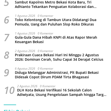
5
Sambut Kapolres Metro Bekasi Kota Baru, Tri
Adhianto Tekankan Penguatan Kolaborasi dan
Kamtibmas
6
1 Agustus 2026
0 Komentar
Toko Kelontong di Tambun Utara Didatangi Dua
Pemuda, Uang dan Puluhan Slop Roko Dikuras
7
1 Agustus 2026
0 Komentar
Gula-Gula Dana Hibah KNPI di Atas Rapor Merah
Keuangan Bekasi
8
2 Agustus 2026
0 Komentar
Prakiraan Cuaca Bekasi Hari Ini Minggu 2 Agustus
2026: Dominan Cerah, Suhu Capai 34 Derajat Celcius
9
6 Agustus 2026
0 Komentar
Diduga Melanggar Administrasi, Plt Bupati Bekasi
Didesak Copot Dirum PDAM Tirta Bhagasasi
10
2 Agustus 2026
0 Komentar
DLH Kota Bekasi Verifikasi 16 Sekolah Calon
Adiwiyata, Usung Pengelolaan Sampah hingga Target
3 Juta Pohon