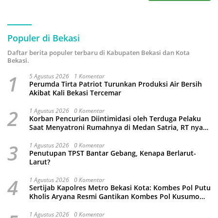
Populer di Bekasi
Daftar berita populer terbaru di Kabupaten Bekasi dan Kota
Bekasi.
1
5 Agustus 2026
1 Komentar
Perumda Tirta Patriot Turunkan Produksi Air Bersih
Akibat Kali Bekasi Tercemar
2
1 Agustus 2026
0 Komentar
Korban Pencurian Diintimidasi oleh Terduga Pelaku
Saat Menyatroni Rumahnya di Medan Satria, RT nya
Malah Ikut-Ikutan!
3
1 Agustus 2026
0 Komentar
Penutupan TPST Bantar Gebang, Kenapa Berlarut-
Larut?
4
1 Agustus 2026
0 Komentar
Sertijab Kapolres Metro Bekasi Kota: Kombes Pol Putu
Kholis Aryana Resmi Gantikan Kombes Pol Kusumo
Wahyu Bintoro
1 Agustus 2026
0 Komentar