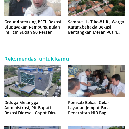
Groundbreaking PSEL Bekasi
Sambut HUT ke-81 RI, Warga
Diupayakan Rampung Bulan
Karangbahagia Bekasi
Ini, Izin Sudah 90 Persen
Bentangkan Merah Putih
500 Meter
Rekomendasi untuk kamu
Diduga Melanggar
Pemkab Bekasi Gelar
Administrasi, Plt Bupati
Layanan Jemput Bola
Bekasi Didesak Copot Dirum
Penerbitan NIB Bagi
PDAM Tirta Bhagasasi
Pedagang Pasar Cikarang