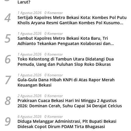
Larut?
4
1 Agustus 2026
0 Komentar
Sertijab Kapolres Metro Bekasi Kota: Kombes Pol Putu
Kholis Aryana Resmi Gantikan Kombes Pol Kusumo
Wahyu Bintoro
5
1 Agustus 2026
0 Komentar
Sambut Kapolres Metro Bekasi Kota Baru, Tri
Adhianto Tekankan Penguatan Kolaborasi dan
Kamtibmas
6
1 Agustus 2026
0 Komentar
Toko Kelontong di Tambun Utara Didatangi Dua
Pemuda, Uang dan Puluhan Slop Roko Dikuras
7
1 Agustus 2026
0 Komentar
Gula-Gula Dana Hibah KNPI di Atas Rapor Merah
Keuangan Bekasi
8
2 Agustus 2026
0 Komentar
Prakiraan Cuaca Bekasi Hari Ini Minggu 2 Agustus
2026: Dominan Cerah, Suhu Capai 34 Derajat Celcius
9
6 Agustus 2026
0 Komentar
Diduga Melanggar Administrasi, Plt Bupati Bekasi
Didesak Copot Dirum PDAM Tirta Bhagasasi