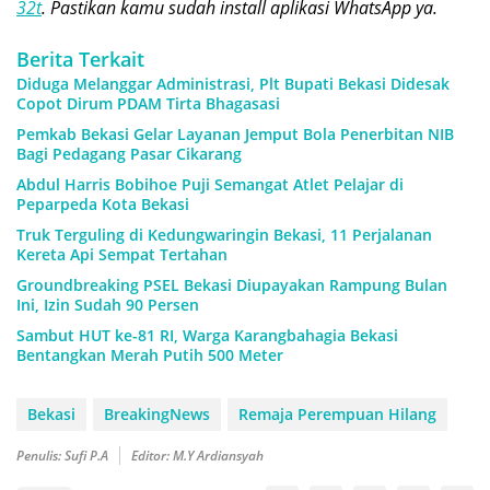
32t
. Pastikan kamu sudah install aplikasi WhatsApp ya.
Berita Terkait
Diduga Melanggar Administrasi, Plt Bupati Bekasi Didesak
Copot Dirum PDAM Tirta Bhagasasi
Pemkab Bekasi Gelar Layanan Jemput Bola Penerbitan NIB
Bagi Pedagang Pasar Cikarang
Abdul Harris Bobihoe Puji Semangat Atlet Pelajar di
Peparpeda Kota Bekasi
Truk Terguling di Kedungwaringin Bekasi, 11 Perjalanan
Kereta Api Sempat Tertahan
Groundbreaking PSEL Bekasi Diupayakan Rampung Bulan
Ini, Izin Sudah 90 Persen
Sambut HUT ke-81 RI, Warga Karangbahagia Bekasi
Bentangkan Merah Putih 500 Meter
Bekasi
BreakingNews
Remaja Perempuan Hilang
Penulis: Sufi P.A
Editor: M.Y Ardiansyah