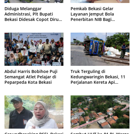
Diduga Melanggar
Pemkab Bekasi Gelar
Administrasi, Plt Bupati
Layanan Jemput Bola
Bekasi Didesak Copot Dirum
Penerbitan NIB Bagi
PDAM Tirta Bhagasasi
Pedagang Pasar Cikarang
Abdul Harris Bobihoe Puji
Truk Terguling di
Semangat Atlet Pelajar di
Kedungwaringin Bekasi, 11
Peparpeda Kota Bekasi
Perjalanan Kereta Api
Sempat Tertahan