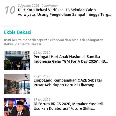
10
2 Agustus 2026
0 Komentar
DLH Kota Bekasi Verifikasi 16 Sekolah Calon
Adiwiyata, Usung Pengelolaan Sampah hingga Target
3 Juta Pohon
Ekbis Bekasi
Ikuti berita menarik seputar ekonomi dan bisnis di Kabupaten
Bekasi dan Kota Bekasi.
25 Juli 2026
Peringati Hari Anak Nasional, Santika
Indonesia Gelar “GM For A Day 2026”: 43
Anak Pimpin Operasional Hotel
23 Juli 2026
LippoLand Kembangkan OAZE Sebagai
Pusat Kehidupan Baru di Cikarang
17 Juli 2026
Di Forum BRICS 2026, Menaker Yassierli
Usulkan Kolaborasi “Future Skills
Forecasting” demi Hadapi Era Ekonomi