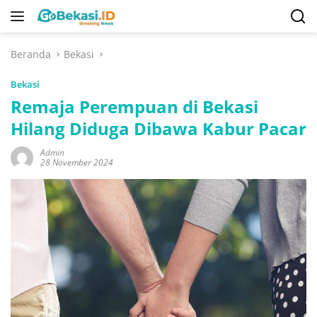
Langsung
ke
konten
Beranda
Bekasi
Bekasi
Remaja Perempuan di Bekasi
Hilang Diduga Dibawa Kabur Pacar
Admin
28 November 2024