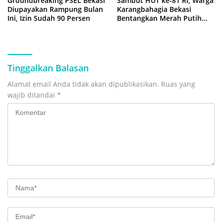
Groundbreaking PSEL Bekasi
Sambut HUT ke-81 RI, Warga
Diupayakan Rampung Bulan
Karangbahagia Bekasi
Ini, Izin Sudah 90 Persen
Bentangkan Merah Putih
500 Meter
Tinggalkan Balasan
Alamat email Anda tidak akan dipublikasikan.
Ruas yang
wajib ditandai
*