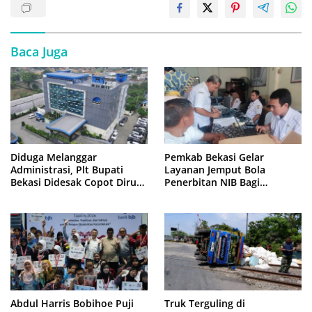
Baca Juga
Diduga Melanggar
Pemkab Bekasi Gelar
Administrasi, Plt Bupati
Layanan Jemput Bola
Bekasi Didesak Copot Dirum
Penerbitan NIB Bagi
PDAM Tirta Bhagasasi
Pedagang Pasar Cikarang
Abdul Harris Bobihoe Puji
Truk Terguling di