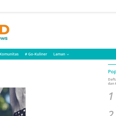
Komunitas
# Go-Kuliner
Laman
Pop
Daft
dan 
1
2