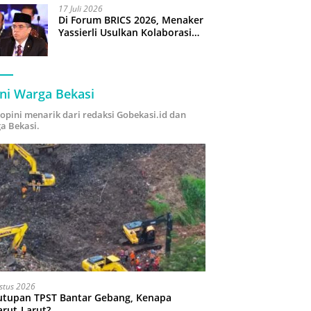
17 Juli 2026
Di Forum BRICS 2026, Menaker
Yassierli Usulkan Kolaborasi
“Future Skills Forecasting”
demi Hadapi Era Ekonomi
Hijau
ni Warga Bekasi
i opini menarik dari redaksi Gobekasi.id dan
a Bekasi.
stus 2026
utupan TPST Bantar Gebang, Kenapa
arut-Larut?