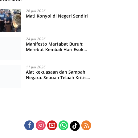
26 Juli 2026
Mati Konyol di Negeri Sendiri
24 Juli 2026
Manifesto Martabat Buruh:
Merebut Kembali Hari Esok
yang Dijual Murah
11 Juli 2026
Alat kekuasaan dan Sampah
Negara: Sebuah Telaah Kritis
atas Turbulensi Penegakkan
Hukum?