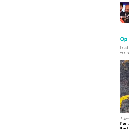
Opi
Ikut
warg
1 Agu
Pen
Berl