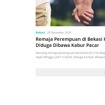
Bekasi
28 November 2024
Remaja Perempuan di Bekasi 
Diduga Dibawa Kabur Pacar
Seorang remaja perempuan berinisial AO (15) dila
sejak Minggu (24/11/2024). Diduga korban dibaw