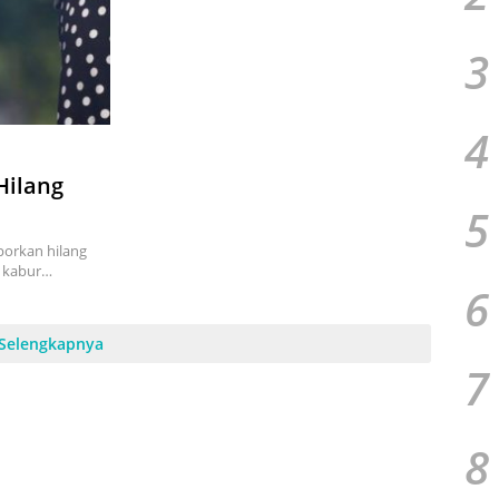
3
4
Hilang
5
porkan hilang
a kabur…
6
Selengkapnya
7
8