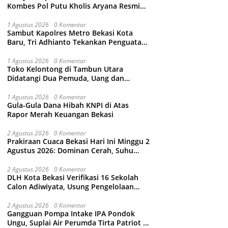
Kombes Pol Putu Kholis Aryana Resmi
Gantikan Kombes Pol Kusumo Wahyu
Bintoro
1 Agustus 2026
0 Komentar
Sambut Kapolres Metro Bekasi Kota
Baru, Tri Adhianto Tekankan Penguatan
Kolaborasi dan Kamtibmas
1 Agustus 2026
0 Komentar
Toko Kelontong di Tambun Utara
Didatangi Dua Pemuda, Uang dan
Puluhan Slop Roko Dikuras
1 Agustus 2026
0 Komentar
Gula-Gula Dana Hibah KNPI di Atas
Rapor Merah Keuangan Bekasi
2 Agustus 2026
0 Komentar
Prakiraan Cuaca Bekasi Hari Ini Minggu 2
Agustus 2026: Dominan Cerah, Suhu
Capai 34 Derajat Celcius
2 Agustus 2026
0 Komentar
DLH Kota Bekasi Verifikasi 16 Sekolah
Calon Adiwiyata, Usung Pengelolaan
Sampah hingga Target 3 Juta Pohon
2 Agustus 2026
0 Komentar
Gangguan Pompa Intake IPA Pondok
Ungu, Suplai Air Perumda Tirta Patriot di