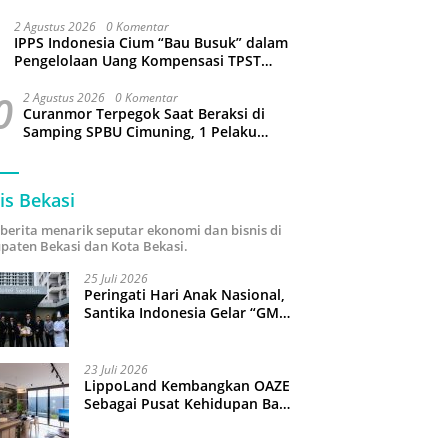
Sejumlah Wilayah Bekasi Terganggu
2 Agustus 2026
0 Komentar
IPPS Indonesia Cium “Bau Busuk” dalam
Pengelolaan Uang Kompensasi TPST
Bantargebang
0
2 Agustus 2026
0 Komentar
Curanmor Terpegok Saat Beraksi di
Samping SPBU Cimuning, 1 Pelaku
Ditangkap
is Bekasi
i berita menarik seputar ekonomi dan bisnis di
paten Bekasi dan Kota Bekasi.
25 Juli 2026
Peringati Hari Anak Nasional,
Santika Indonesia Gelar “GM
For A Day 2026”: 43 Anak
Pimpin Operasional Hotel
23 Juli 2026
LippoLand Kembangkan OAZE
Sebagai Pusat Kehidupan Baru
di Cikarang