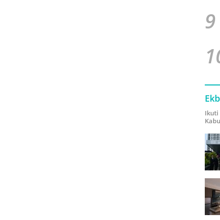
9
1
Ekb
Ikut
Kabu